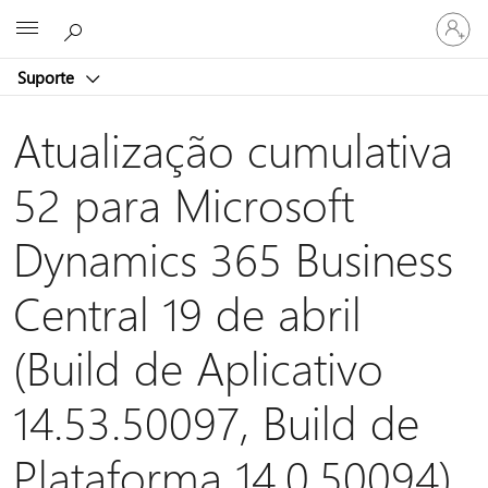
Entre
Microsoft
em
sua
Suporte
conta
Atualização cumulativa
52 para Microsoft
Dynamics 365 Business
Central 19 de abril
(Build de Aplicativo
14.53.50097, Build de
Plataforma 14.0.50094)