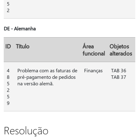
5
2
DE - Alemanha
ID
Título
Área
Objetos
funcional
alterados
4
Problema com as faturas de
Finanças
TAB 36
8
pré-pagamento de pedidos
TAB 37
5
na versão alemã.
2
5
9
Resolução