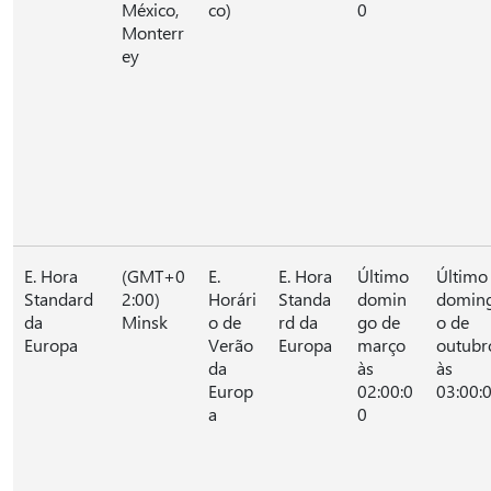
México,
co)
0
Monterr
ey
E. Hora
(GMT+0
E.
E. Hora
Último
Último
Standard
2:00)
Horári
Standa
domin
domin
da
Minsk
o de
rd da
go de
o de
Europa
Verão
Europa
março
outubr
da
às
às
Europ
02:00:0
03:00:
a
0