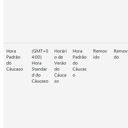
Hora
(GMT+0
Horári
Hora
Remov
Remov
Padrão
4:00)
o de
Padrão
ido
do
do
Hora
Verão
do
Cáucaso
Standar
do
Cáucas
d do
Cáuca
o
Cáucaso
so