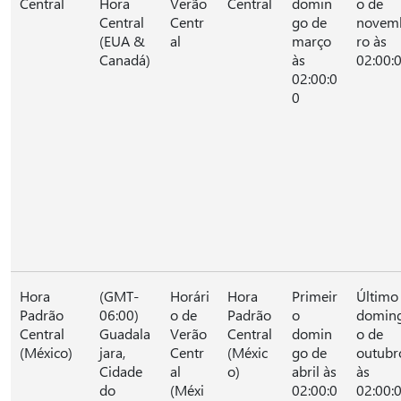
Central
Hora
Verão
Central
domin
o de
Central
Centr
go de
novem
(EUA &
al
março
ro às
Canadá)
às
02:00:
02:00:0
0
Hora
(GMT-
Horári
Hora
Primeir
Último
Padrão
06:00)
o de
Padrão
o
domin
Central
Guadala
Verão
Central
domin
o de
(México)
jara,
Centr
(Méxic
go de
outubr
Cidade
al
o)
abril às
às
do
(Méxi
02:00:0
02:00: