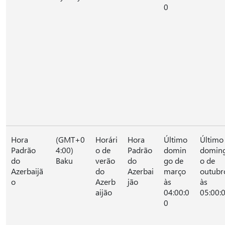
0
Hora
(GMT+0
Horári
Hora
Último
Último
Padrão
4:00)
o de
Padrão
domin
domin
do
Baku
verão
do
go de
o de
Azerbaijã
do
Azerbai
março
outubr
o
Azerb
jão
às
às
aijão
04:00:0
05:00:
0