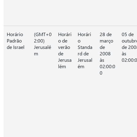
Horário
(GMT+0
Horári
Horári
28 de
05 de
Padrão
2:00)
o de
o
março
outubr
de Israel
Jerusalé
verão
Standa
de
de 200
m
de
rd de
2008
às
Jerusa
Jerusal
às
02:00:
lém
ém
02:00:0
0