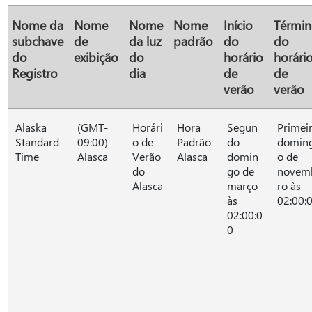
Nome da
Nome
Nome
Nome
Início
Térmi
subchave
de
da luz
padrão
do
do
do
exibição
do
horário
horári
Registro
dia
de
de
verão
verão
Alaska
(GMT-
Horári
Hora
Segun
Primei
Standard
09:00)
o de
Padrão
do
domin
Time
Alasca
Verão
Alasca
domin
o de
do
go de
novem
Alasca
março
ro às
às
02:00:
02:00:0
0