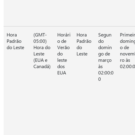
Hora
(GMT-
Horári
Hora
Segun
Primei
Padrão
05:00)
o de
Padrão
do
domin
do Leste
Hora do
Verão
do
domin
o de
Leste
do
Leste
go de
novem
(EUA e
leste
março
ro às
Canadá)
dos
às
02:00:
EUA
02:00:0
0