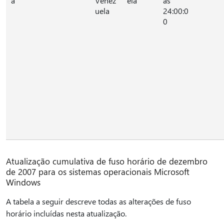
a
Venez
ela
às
uela
24:00:0
0
Atualização cumulativa de fuso horário de dezembro
de 2007 para os sistemas operacionais Microsoft
Windows
A tabela a seguir descreve todas as alterações de fuso
horário incluídas nesta atualização.