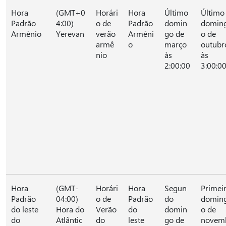
Hora
(GMT+0
Horári
Hora
Último
Último
Padrão
4:00)
o de
Padrão
domin
domin
Armênio
Yerevan
verão
Armêni
go de
o de
armê
o
março
outubr
nio
às
às
2:00:00
3:00:0
Hora
(GMT-
Horári
Hora
Segun
Primei
Padrão
04:00)
o de
Padrão
do
domin
do leste
Hora do
Verão
do
domin
o de
do
Atlântic
do
leste
go de
novem