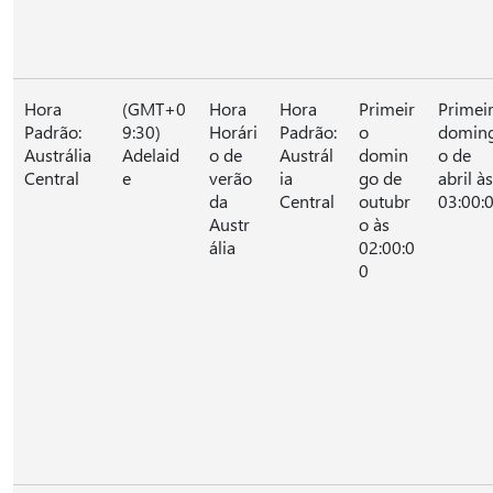
Hora
(GMT+0
Hora
Hora
Primeir
Primei
Padrão:
9:30)
Horári
Padrão:
o
domin
Austrália
Adelaid
o de
Austrál
domin
o de
Central
e
verão
ia
go de
abril às
da
Central
outubr
03:00:
Austr
o às
ália
02:00:0
0