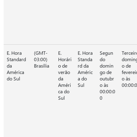
E. Hora
(GMT-
E.
E. Hora
Segun
Terceir
Standard
03:00)
Horári
Standa
do
domin
da
Brasília
o de
rd da
domin
o de
América
verão
Améric
go de
feverei
do Sul
da
a do
outubr
o às
Améri
Sul
o às
00:00:
ca do
00:00:0
Sul
0