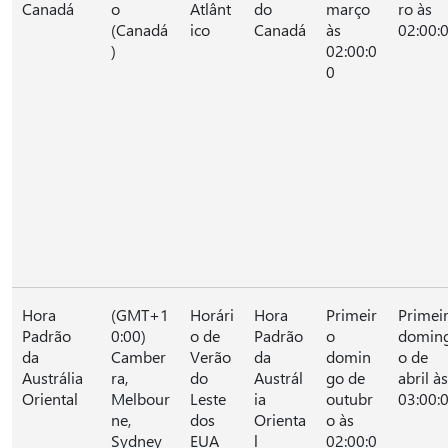
Canadá
o
Atlânt
do
março
ro às
(Canadá
ico
Canadá
às
02:00:
)
02:00:0
0
Hora
(GMT+1
Horári
Hora
Primeir
Primei
Padrão
0:00)
o de
Padrão
o
domin
da
Camber
Verão
da
domin
o de
Austrália
ra,
do
Austrál
go de
abril às
Oriental
Melbour
Leste
ia
outubr
03:00:
ne,
dos
Orienta
o às
Sydney
EUA
l
02:00:0