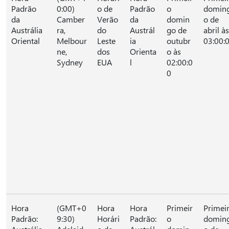
Padrão
0:00)
o de
Padrão
o
domin
da
Camber
Verão
da
domin
o de
Austrália
ra,
do
Austrál
go de
abril às
Oriental
Melbour
Leste
ia
outubr
03:00:
ne,
dos
Orienta
o às
Sydney
EUA
l
02:00:0
0
Hora
(GMT+0
Hora
Hora
Primeir
Primei
Padrão:
9:30)
Horári
Padrão:
o
domin