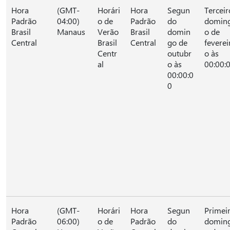
Hora
(GMT-
Horári
Hora
Segun
Terceir
Padrão
04:00)
o de
Padrão
do
domin
Brasil
Manaus
Verão
Brasil
domin
o de
Central
Brasil
Central
go de
feverei
Centr
outubr
o às
al
o às
00:00:
00:00:0
0
Hora
(GMT-
Horári
Hora
Segun
Primei
Padrão
06:00)
o de
Padrão
do
domin