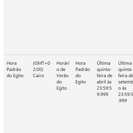
Hora
(GMT+0
Horári
Hora
Última
Última
Padrão
2:00)
o de
Padrão
quinta-
quinta-
do Egito
Cairo
Verão
do
feira de
feira d
do
Egito
abril às
setemb
Egito
23:59:5
o às
9.999
23:59:
.999