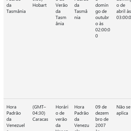
da
Hobart
Verão
da
domin
o de
Tasmânia
da
Tasmâ
go de
abril às
Tasm
nia
outubr
03:00:
ânia
o às
02:00:0
0
Hora
(GMT–
Horári
Hora
09 de
Não se
Padrão
04:30)
o de
Padrão
dezem
aplica
da
Caracas
verão
da
bro de
Venezuel
da
Venezu
2007