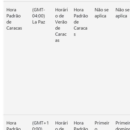
Hora
(GMT-
Horári
Hora
Não se
Não se
Padrão
04:00)
o de
Padrão
aplica
aplica
de
La Paz
Verão
de
Caracas
de
Caraca
Carac
s
as
Hora
(GMT+1
Horári
Hora
Primeir
Primei
Padrão
0:00)
o de
Padrão
o
domin