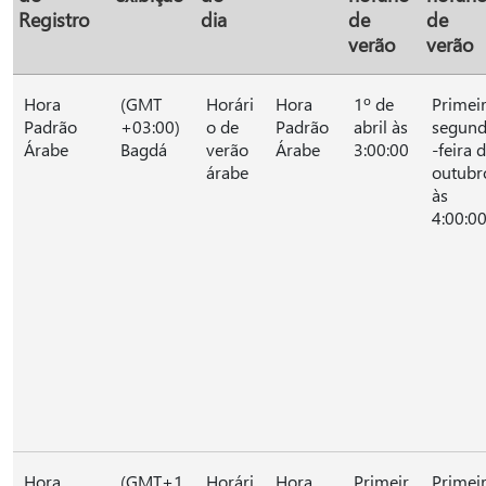
Registro
dia
de
de
verão
verão
Hora
(GMT
Horári
Hora
1º de
Primei
Padrão
+03:00)
o de
Padrão
abril às
segun
Árabe
Bagdá
verão
Árabe
3:00:00
-feira 
árabe
outubr
às
4:00:0
Hora
(GMT+1
Horári
Hora
Primeir
Primei