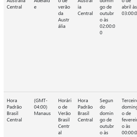
Austrália
Adelaid
o de
Austrál
domin
o de
Central
e
verão
ia
go de
abril às
da
Central
outubr
03:00:
Austr
o às
ália
02:00:0
0
Hora
(GMT-
Horári
Hora
Segun
Terceir
Padrão
04:00)
o de
Padrão
do
domin
Brasil
Manaus
Verão
Brasil
domin
o de
Central
Brasil
Central
go de
feverei
Centr
outubr
o às
al
o às
00:00: