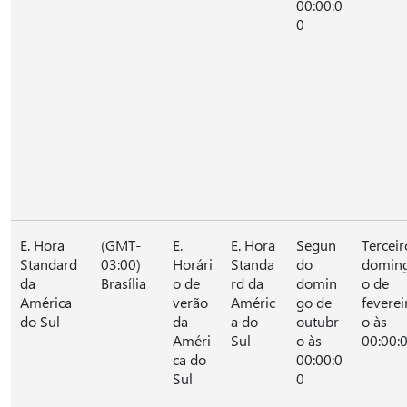
00:00:0
0
E. Hora
(GMT-
E.
E. Hora
Segun
Terceir
Standard
03:00)
Horári
Standa
do
domin
da
Brasília
o de
rd da
domin
o de
América
verão
Améric
go de
feverei
do Sul
da
a do
outubr
o às
Améri
Sul
o às
00:00:
ca do
00:00:0
Sul
0