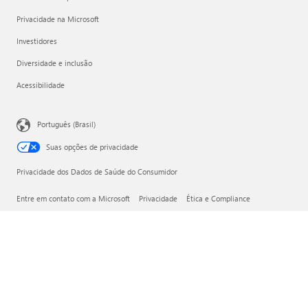
Privacidade na Microsoft
Investidores
Diversidade e inclusão
Acessibilidade
Português (Brasil)
Suas opções de privacidade
Privacidade dos Dados de Saúde do Consumidor
Entre em contato com a Microsoft
Privacidade
Ética e Compliance
Nota Legal
Marcas
Sobre os nossos anúncios
© Microsoft 2026
Microsoft do Brasil Importação e Comércio de Software e
Vídeo Games Ltda., com sede na cidade de São Paulo,
Estado de São Paulo, na Avenida Presidente Juscelino
Kubitschek, nº 1.909, conjunto 181, localizado no 18º andar
da Torre Sul SP Corporate Towers, Vila Nova Conceição, CEP