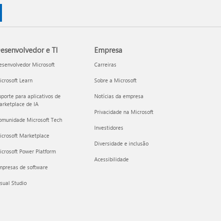
esenvolvedor e TI
Empresa
esenvolvedor Microsoft
Carreiras
crosoft Learn
Sobre a Microsoft
porte para aplicativos de
Notícias da empresa
rketplace de IA
Privacidade na Microsoft
omunidade Microsoft Tech
Investidores
icrosoft Marketplace
Diversidade e inclusão
crosoft Power Platform
Acessibilidade
mpresas de software
sual Studio