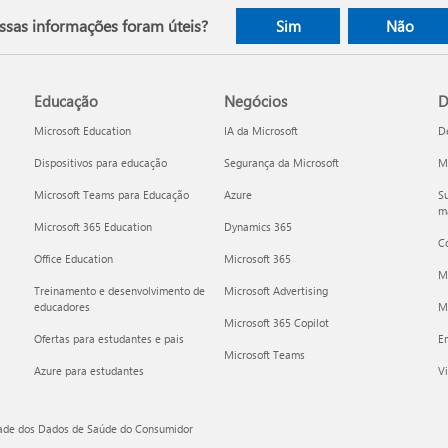
ssas informações foram úteis?
Sim
Não
Educação
Negócios
D
Microsoft Education
IA da Microsoft
D
Dispositivos para educação
Segurança da Microsoft
Mi
Microsoft Teams para Educação
Azure
Su
ma
Microsoft 365 Education
Dynamics 365
C
Office Education
Microsoft 365
M
Treinamento e desenvolvimento de
Microsoft Advertising
educadores
Mi
Microsoft 365 Copilot
Ofertas para estudantes e pais
E
Microsoft Teams
Azure para estudantes
Vi
dade dos Dados de Saúde do Consumidor