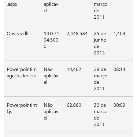
.aspx
aplicáv
março
el
de
2011
Onsrvu.dll
14.0.71
2,448,584
25 de
1,404
04.500
junho
0
de
2013
Powerpointim
Não
14,462
29 de
08:14
agecluster.css
aplicáv
março
el
de
2011
Powerpointint
Não
62,880
30 de
00:09
l.js
aplicáv
março
el
de
2011