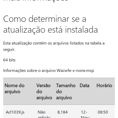
Como determinar se a
atualização está instalada
Esta atualização contém os arquivos listados na tabela a
seguir.
64 bits
Informações sobre o arquivo Wacwfe-x-none.msp
Nome do
Versão
Tamanho
Data
Horário
arquivo
do
do
arquivo
arquivo
Acl1039.js
Não
8,184
12-
08:50
aplicáv
Nov-