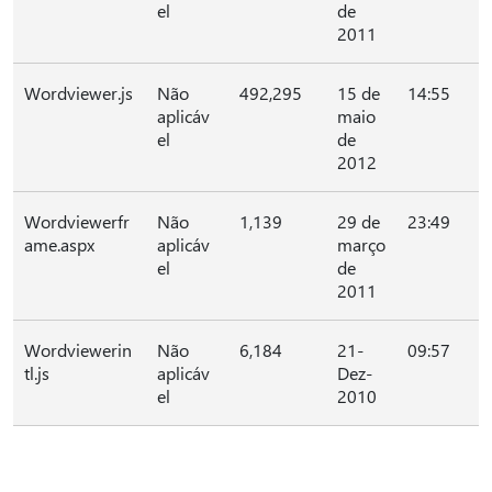
el
de
2011
Wordviewer.js
Não
492,295
15 de
14:55
aplicáv
maio
el
de
2012
Wordviewerfr
Não
1,139
29 de
23:49
ame.aspx
aplicáv
março
el
de
2011
Wordviewerin
Não
6,184
21-
09:57
tl.js
aplicáv
Dez-
el
2010