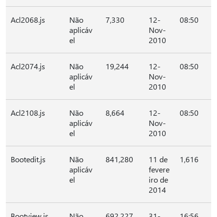
Acl2068.js
Não
7,330
12-
08:50
aplicáv
Nov-
el
2010
Acl2074.js
Não
19,244
12-
08:50
aplicáv
Nov-
el
2010
Acl2108.js
Não
8,664
12-
08:50
aplicáv
Nov-
el
2010
Bootedit.js
Não
841,280
11 de
1,616
aplicáv
fevere
el
iro de
2014
Bootview.js
Não
692,227
31-
16:56