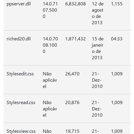
ppserver.dll
14.0.71
6,832,808
12 de
1,155
07.500
agost
0
o de
2013
riched20.dll
14.0.70
1,871,432
15 de
04:33
08.100
janeir
0
o de
2013
Stylesedit.css
Não
26,470
21-
1,009
aplicáv
Dez-
el
2010
Stylesread.css
Não
20,876
21-
1,009
aplicáv
Dez-
el
2010
Stylesview.css
Não
19,715
21-
1,009