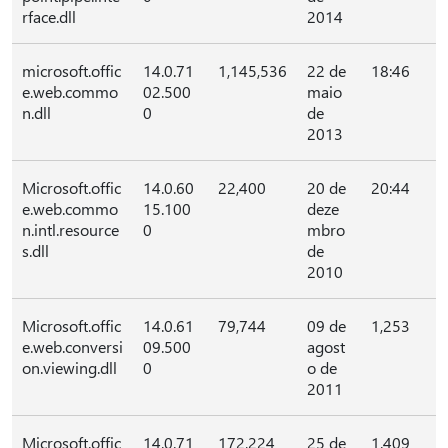
rface.dll
2014
microsoft.offic
14.0.71
1,145,536
22 de
18:46
e.web.commo
02.500
maio
n.dll
0
de
2013
Microsoft.offic
14.0.60
22,400
20 de
20:44
e.web.commo
15.100
deze
n.intl.resource
0
mbro
s.dll
de
2010
Microsoft.offic
14.0.61
79,744
09 de
1,253
e.web.conversi
09.500
agost
on.viewing.dll
0
o de
2011
Microsoft.offic
14.0.71
172,224
25 de
1.409