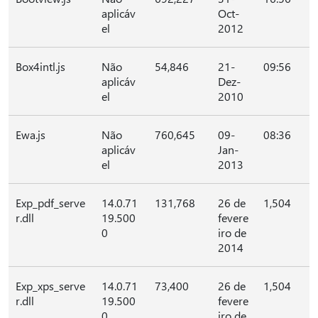
aplicáv
Oct-
el
2012
Box4intl.js
Não
54,846
21-
09:56
aplicáv
Dez-
el
2010
Ewa.js
Não
760,645
09-
08:36
aplicáv
Jan-
el
2013
Exp_pdf_serve
14.0.71
131,768
26 de
1,504
r.dll
19.500
fevere
0
iro de
2014
Exp_xps_serve
14.0.71
73,400
26 de
1,504
r.dll
19.500
fevere
0
iro de