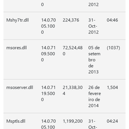
0
2012
Mshy7tr.dll
14.0.70
224,376
31-
04:46
05.100
Oct-
0
2012
msores.dll
14.0.71
72,524,48
05 de
(1037)
09.500
0
setem
0
bro
de
2013
msoserver.dll
14.0.71
21,338,30
26 de
1,504
19.500
4
fevere
0
iro de
2014
Msptls.dll
14.0.70
1,199,200
31-
04:24
05.100
Oct-