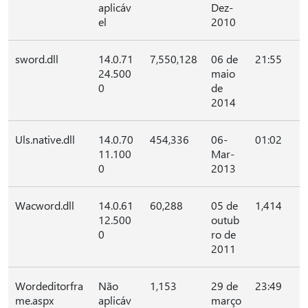
aplicáv
Dez-
el
2010
sword.dll
14.0.71
7,550,128
06 de
21:55
24.500
maio
0
de
2014
Uls.native.dll
14.0.70
454,336
06-
01:02
11.100
Mar-
0
2013
Wacword.dll
14.0.61
60,288
05 de
1,414
12.500
outub
0
ro de
2011
Wordeditorfra
Não
1,153
29 de
23:49
me.aspx
aplicáv
março