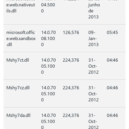
e.web.nativeut
04.500
junho
ils.dll
0
de
2013
microsoft.offic
14.0.70
126,576
09-
05:45
e.web.sandbox
08.100
Jan-
.dll
0
2013
Mshy7ct.dll
14.0.70
224,376
31-
04:46
05.100
Oct-
0
2012
Mshy7cz.dll
14.0.70
224,376
31-
04:46
05.100
Oct-
0
2012
Mshy7da.dll
14.0.70
224,376
31-
04:46
05.100
Oct-
0
2012