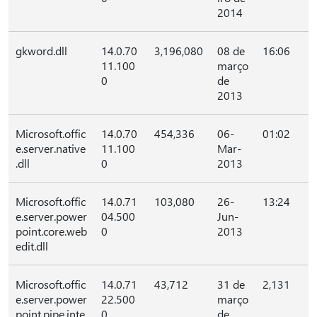
2014
gkword.dll
14.0.70
3,196,080
08 de
16:06
11.100
março
0
de
2013
Microsoft.offic
14.0.70
454,336
06-
01:02
e.server.native
11.100
Mar-
.dll
0
2013
Microsoft.offic
14.0.71
103,080
26-
13:24
e.server.power
04.500
Jun-
point.core.web
0
2013
edit.dll
Microsoft.offic
14.0.71
43,712
31 de
2,131
e.server.power
22.500
março
point.pipe.inte
0
de