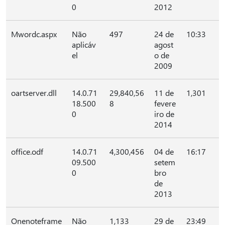
0
2012
Mwordc.aspx
Não
497
24 de
10:33
aplicáv
agost
el
o de
2009
oartserver.dll
14.0.71
29,840,56
11 de
1,301
18.500
8
fevere
0
iro de
2014
office.odf
14.0.71
4,300,456
04 de
16:17
09.500
setem
0
bro
de
2013
Onenoteframe
Não
1,133
29 de
23:49