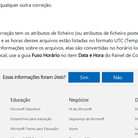
 qualquer outra correção.
reção tem os atributos de ficheiro (ou atributos de ficheiro poste
s e as horas desses arquivos estão listadas no formato UTC (Tem
nformações sobre os arquivos, elas são convertidas no horário loc
cal, use a guia
Fuso Horário
no item
Data e Hora
do Painel de Co
Essas informações foram úteis?
Sim
Não
Educação
Negócios
D
Microsoft Education
IA da Microsoft
D
Dispositivos para educação
Segurança da Microsoft
Mi
Microsoft Teams para Educação
Azure
Su
ma