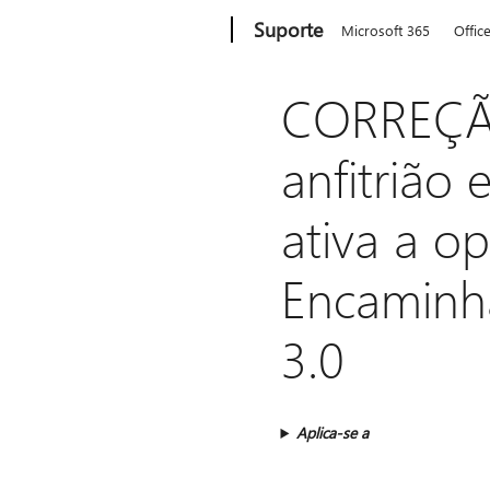
Microsoft
Suporte
Microsoft 365
Offic
CORREÇÃO
anfitrião
ativa a o
Encaminh
3.0
Aplica-se a