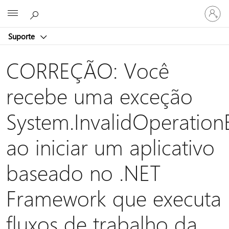
Entre
Microsoft
em
sua
Suporte
conta
CORREÇÃO: Você
recebe uma exceção
System.InvalidOperation
ao iniciar um aplicativo
baseado no .NET
Framework que executa
fluxos de trabalho da