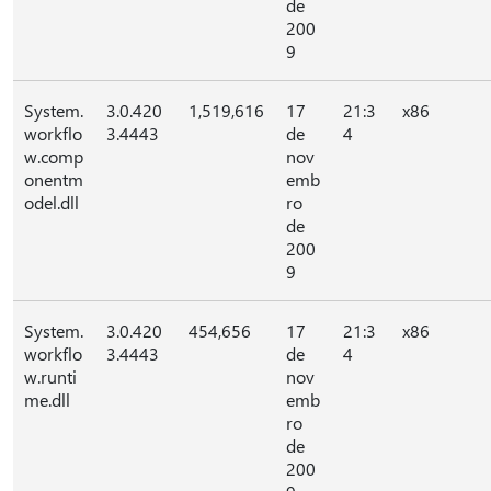
de
200
9
System.
3.0.420
1,519,616
17
21:3
x86
workflo
3.4443
de
4
w.comp
nov
onentm
emb
odel.dll
ro
de
200
9
System.
3.0.420
454,656
17
21:3
x86
workflo
3.4443
de
4
w.runti
nov
me.dll
emb
ro
de
200