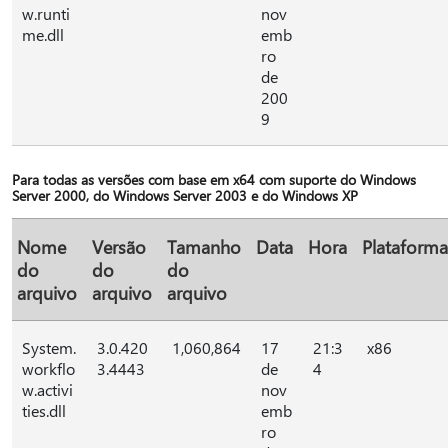
w.runti
nov
me.dll
emb
ro
de
200
9
Para todas as versões com base em x64 com suporte do Windows
Server 2000, do Windows Server 2003 e do Windows XP
Nome
Versão
Tamanho
Data
Hora
Plataforma
do
do
do
arquivo
arquivo
arquivo
System.
3.0.420
1,060,864
17
21:3
x86
workflo
3.4443
de
4
w.activi
nov
ties.dll
emb
ro