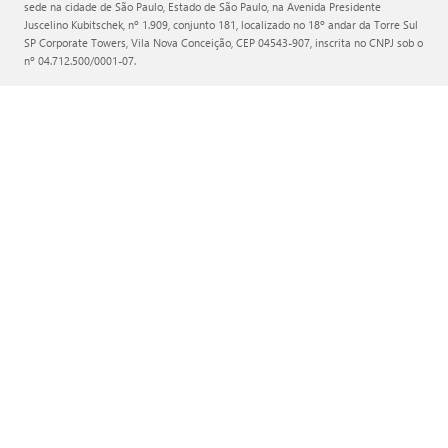
sede na cidade de São Paulo, Estado de São Paulo, na Avenida Presidente
Juscelino Kubitschek, nº 1.909, conjunto 181, localizado no 18º andar da Torre Sul
SP Corporate Towers, Vila Nova Conceição, CEP 04543-907, inscrita no CNPJ sob o
nº 04.712.500/0001-07.