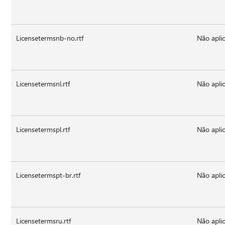
Licensetermsnb-no.rtf
Não aplic
Licensetermsnl.rtf
Não aplic
Licensetermspl.rtf
Não aplic
Licensetermspt-br.rtf
Não aplic
Licensetermsru.rtf
Não aplic