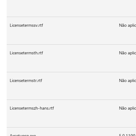
Licensetermssv.rtf
Não aplic
Licensetermsth.rtf
Não aplic
Licensetermstr.rtf
Não aplic
Licensetermszh-hans.rtf
Não aplic
Axsetupsp.exe
5.0.1100