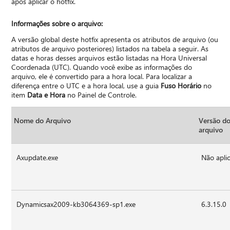
após aplicar o hotfix.
Informações sobre o arquivo:
A versão global deste hotfix apresenta os atributos de arquivo (ou
atributos de arquivo posteriores) listados na tabela a seguir. As
datas e horas desses arquivos estão listadas na Hora Universal
Coordenada (UTC). Quando você exibe as informações do
arquivo, ele é convertido para a hora local. Para localizar a
diferença entre o UTC e a hora local, use a guia
Fuso Horário
no
item
Data e Hora
no Painel de Controle.
Nome do Arquivo
Versão d
arquivo
Axupdate.exe
Não aplic
Dynamicsax2009-kb3064369-sp1.exe
6.3.15.0