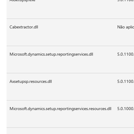
Cabextractor.dll
Não aplic
Microsoft.dynamics.setup.reportingservices.dll
5.0.1100
Axsetupsp.resources.dll
5.0.1100
Microsoft.dynamics.setup.reportingservices.resources.dll
5.0.1000