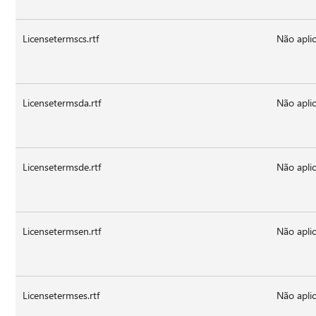
Licensetermscs.rtf
Não aplic
Licensetermsda.rtf
Não aplic
Licensetermsde.rtf
Não aplic
Licensetermsen.rtf
Não aplic
Licensetermses.rtf
Não aplic