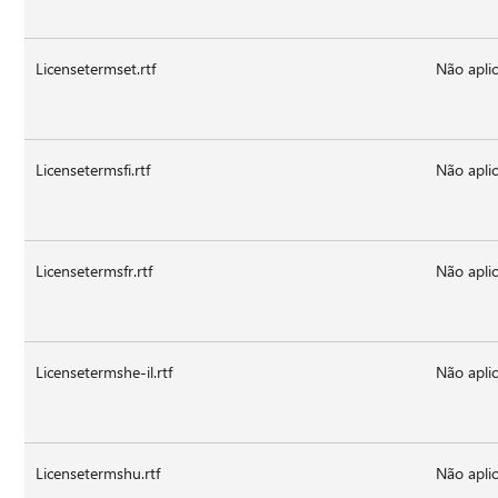
Licensetermset.rtf
Não aplic
Licensetermsfi.rtf
Não aplic
Licensetermsfr.rtf
Não aplic
Licensetermshe-il.rtf
Não aplic
Licensetermshu.rtf
Não aplic