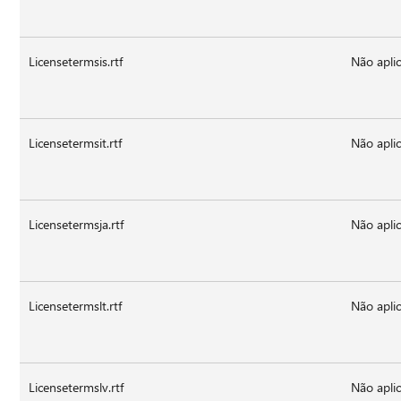
Licensetermsis.rtf
Não aplic
Licensetermsit.rtf
Não aplic
Licensetermsja.rtf
Não aplic
Licensetermslt.rtf
Não aplic
Licensetermslv.rtf
Não aplic