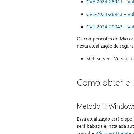
CVE-2024-28941 – Vuln
CVE-2024-28943 – Vuln
CVE-2024-29043 – Vuln
Os componentes do Microsof
nesta atualização de segura
SQL Server - Versão d
Como obter e in
Método 1: Window
Essa atualização está dispo
será baixada e instalada au
consulte
Windows Update: p