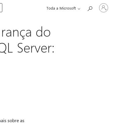
Entre
Toda a Microsoft
em
sua
conta
urança do
QL Server:
ais sobre as