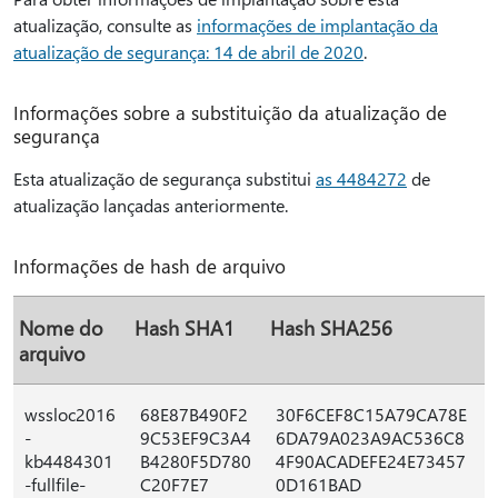
atualização, consulte as
informações de implantação da
atualização de segurança: 14 de abril de 2020
.
Informações sobre a substituição da atualização de
segurança
Esta atualização de segurança substitui
as 4484272
de
atualização lançadas anteriormente.
Informações de hash de arquivo
Nome do
Hash SHA1
Hash SHA256
arquivo
wssloc2016
68E87B490F2
30F6CEF8C15A79CA78E
-
9C53EF9C3A4
6DA79A023A9AC536C8
kb4484301
B4280F5D780
4F90ACADEFE24E73457
-fullfile-
C20F7E7
0D161BAD