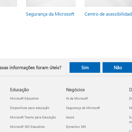
Segurança da Microsoft
Centro de acessibilidad
ssas informações foram úteis?
Sim
Não
Educação
Negócios
D
Microsoft Education
IA da Microsoft
D
Dispositivos para educação
Segurança da Microsoft
Mi
Microsoft Teams para Educação
Azure
Su
ma
Microsoft 365 Education
Dynamics 365
C