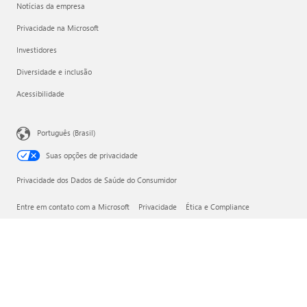
Notícias da empresa
Privacidade na Microsoft
Investidores
Diversidade e inclusão
Acessibilidade
Português (Brasil)
Suas opções de privacidade
Privacidade dos Dados de Saúde do Consumidor
Entre em contato com a Microsoft
Privacidade
Ética e Compliance
Nota Legal
Marcas
Sobre os nossos anúncios
© Microsoft 2026
Microsoft do Brasil Importação e Comércio de Software e
Vídeo Games Ltda., com sede na cidade de São Paulo,
Estado de São Paulo, na Avenida Presidente Juscelino
Kubitschek, nº 1.909, conjunto 181, localizado no 18º andar
da Torre Sul SP Corporate Towers, Vila Nova Conceição, CEP