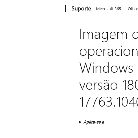
Microsoft
Suporte
Microsoft 365
Offic
Imagem do
operacion
Windows S
versão 1
17763.104
Aplica-se a