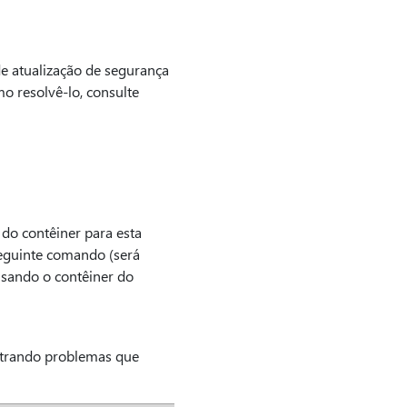
de atualização de segurança
o resolvê-lo, consulte
do contêiner para esta
eguinte comando (será
 usando o contêiner do
ntrando problemas que