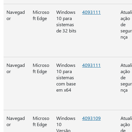
Navegad
Microso
Windows
4093111
Atual
or
ft Edge
10 para
ação
sistemas
de
de 32 bits
segu
nça
Navegad
Microso
Windows
4093111
Atual
or
ft Edge
10 para
ação
sistemas
de
com base
segu
em x64
nça
Navegad
Microso
Windows
4093109
Atual
or
ft Edge
10
ação
Versão
de