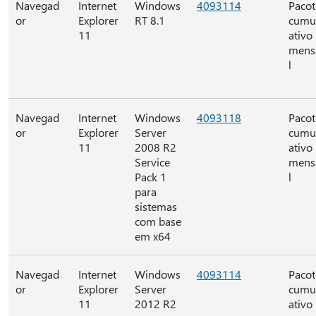
Navegad
Internet
Windows
4093114
Pacot
or
Explorer
RT 8.1
cumu
11
ativo
mens
l
Navegad
Internet
Windows
4093118
Pacot
or
Explorer
Server
cumu
11
2008 R2
ativo
Service
mens
Pack 1
l
para
sistemas
com base
em x64
Navegad
Internet
Windows
4093114
Pacot
or
Explorer
Server
cumu
11
2012 R2
ativo