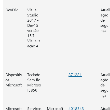
DevDiv
Visual
Atual
Studio
ação
2017 -
de
Dev15
segu
versão
nça
15.7
Visualiz
ação 4
Dispositiv
Teclado
871281
Atual
os
Sem fio
ação
Microsoft
Microso
de
ft 850
segu
nça
Microsoft
Serviços
Microsoft
4018343
Atual