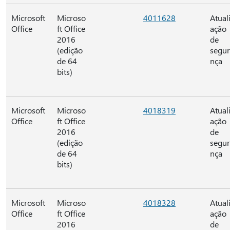
Microsoft
Microso
4011628
Atual
Office
ft Office
ação
2016
de
(edição
segu
de 64
nça
bits)
Microsoft
Microso
4018319
Atual
Office
ft Office
ação
2016
de
(edição
segu
de 64
nça
bits)
Microsoft
Microso
4018328
Atual
Office
ft Office
ação
2016
de