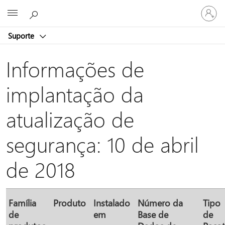
Entre
Microsoft
em
sua
Suporte
conta
Informações de
implantação da
atualização de
segurança: 10 de abril
de 2018
Família
Produto
Instalado
Número da
Tipo
de
em
Base de
de