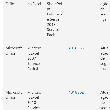
Office
do Excel
SharePoi
ação
nt
de
Enterpris
segu
e Server
nça
2013
Service
Pack 1
Microsoft
Microso
4018353
Atual
Office
ft Excel
ação
2007
de
Service
segu
Pack 3
nça
Microsoft
Microso
4018362
Atual
Office
ft Excel
ação
2010
de
Service
segu