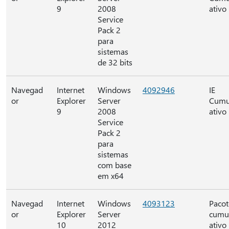
9
2008
ativo
Service
Pack 2
para
sistemas
de 32 bits
Navegad
Internet
Windows
4092946
IE
or
Explorer
Server
Cumu
9
2008
ativo
Service
Pack 2
para
sistemas
com base
em x64
Navegad
Internet
Windows
4093123
Pacot
or
Explorer
Server
cumu
10
2012
ativo