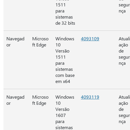
1511
segu
para
nça
sistemas
de 32 bits
Navegad
Microso
Windows
4093109
Atual
or
ft Edge
10
ação
Versão
de
1511
segu
para
nça
sistemas
com base
em x64
Navegad
Microso
Windows
4093119
Atual
or
ft Edge
10
ação
Versão
de
1607
segu
para
nça
sistemas