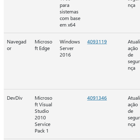
para
nça
sistemas
com base
em x64
Navegad
Microso
Windows
4093119
Atual
or
ft Edge
Server
ação
2016
de
segu
nça
DevDiv
Microso
4091346
Atual
ft Visual
ação
Studio
de
2010
segu
Service
nça
Pack 1