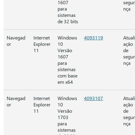
1607
segu
para
nça
sistemas
de 32 bits
Navegad
Internet
Windows
4093119
Atual
or
Explorer
10
ação
11
Versão
de
1607
segu
para
nça
sistemas
com base
em x64
Navegad
Internet
Windows
4093107
Atual
or
Explorer
10
ação
11
Versão
de
1703
segu
para
nça
sistemas