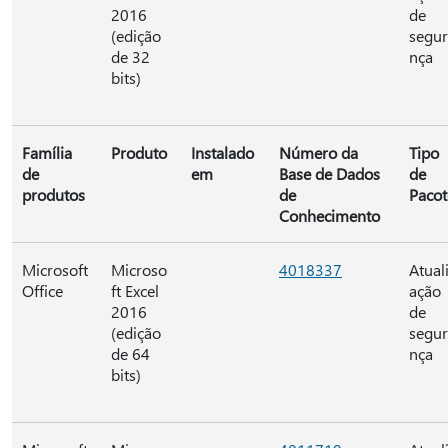
2016
de
(edição
segu
de 32
nça
bits)
Família
Produto
Instalado
Número da
Tipo
de
em
Base de Dados
de
produtos
de
Pacot
Conhecimento
Microsoft
Microso
4018337
Atual
Office
ft Excel
ação
2016
de
(edição
segu
de 64
nça
bits)