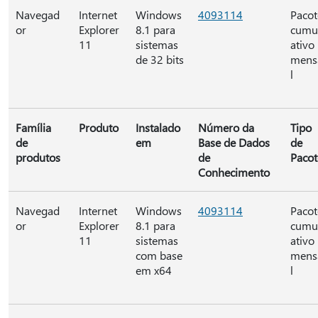
Navegad
Internet
Windows
4093114
Pacot
or
Explorer
8.1 para
cumu
11
sistemas
ativo
de 32 bits
mens
l
Família
Produto
Instalado
Número da
Tipo
de
em
Base de Dados
de
produtos
de
Pacot
Conhecimento
Navegad
Internet
Windows
4093114
Pacot
or
Explorer
8.1 para
cumu
11
sistemas
ativo
com base
mens
em x64
l