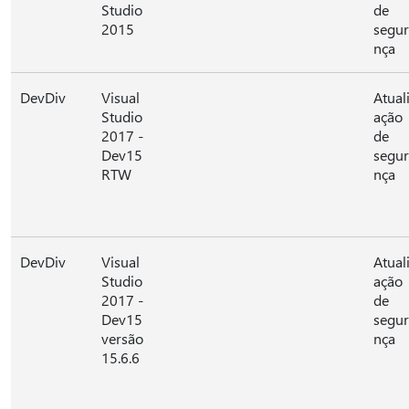
Studio
de
2015
segu
nça
DevDiv
Visual
Atual
Studio
ação
2017 -
de
Dev15
segu
RTW
nça
DevDiv
Visual
Atual
Studio
ação
2017 -
de
Dev15
segu
versão
nça
15.6.6