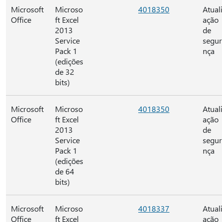
Microsoft
Microso
4018350
Atual
Office
ft Excel
ação
2013
de
Service
segu
Pack 1
nça
(edições
de 32
bits)
Microsoft
Microso
4018350
Atual
Office
ft Excel
ação
2013
de
Service
segu
Pack 1
nça
(edições
de 64
bits)
Microsoft
Microso
4018337
Atual
Office
ft Excel
ação