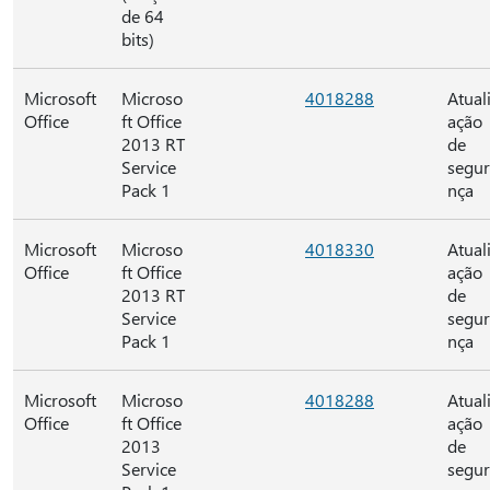
de 64
bits)
Microsoft
Microso
4018288
Atual
Office
ft Office
ação
2013 RT
de
Service
segu
Pack 1
nça
Microsoft
Microso
4018330
Atual
Office
ft Office
ação
2013 RT
de
Service
segu
Pack 1
nça
Microsoft
Microso
4018288
Atual
Office
ft Office
ação
2013
de
Service
segu