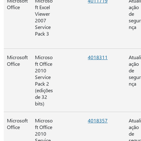
Microsoft
Microso
4011719
Atual
Office
ft Excel
ação
Viewer
de
2007
segu
Service
nça
Pack 3
Microsoft
Microso
4018311
Atual
Office
ft Office
ação
2010
de
Service
segu
Pack 2
nça
(edições
de 32
bits)
Microsoft
Microso
4018357
Atual
Office
ft Office
ação
2010
de
Service
segu