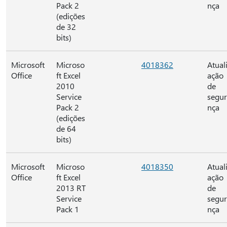
Pack 2
nça
(edições
de 32
bits)
Microsoft
Microso
4018362
Atual
Office
ft Excel
ação
2010
de
Service
segu
Pack 2
nça
(edições
de 64
bits)
Microsoft
Microso
4018350
Atual
Office
ft Excel
ação
2013 RT
de
Service
segu
Pack 1
nça