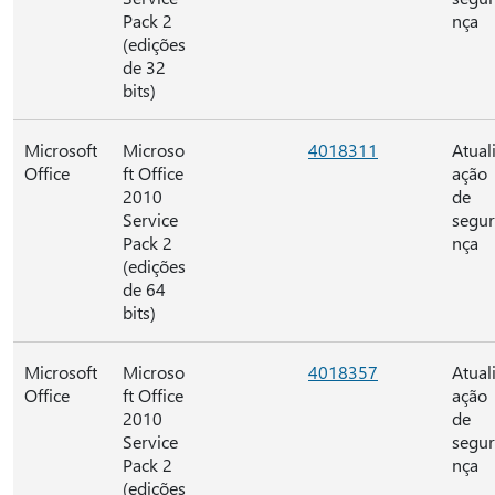
Pack 2
nça
(edições
de 32
bits)
Microsoft
Microso
4018311
Atual
Office
ft Office
ação
2010
de
Service
segu
Pack 2
nça
(edições
de 64
bits)
Microsoft
Microso
4018357
Atual
Office
ft Office
ação
2010
de
Service
segu
Pack 2
nça
(edições