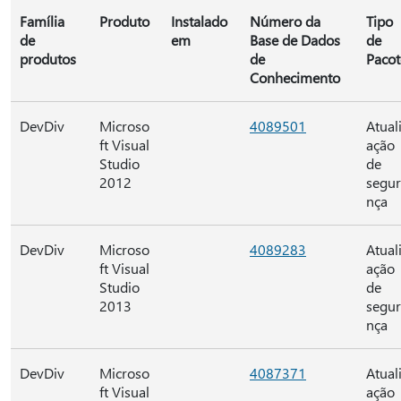
Família
Produto
Instalado
Número da
Tipo
de
em
Base de Dados
de
produtos
de
Pacot
Conhecimento
DevDiv
Microso
4089501
Atual
ft Visual
ação
Studio
de
2012
segu
nça
DevDiv
Microso
4089283
Atual
ft Visual
ação
Studio
de
2013
segu
nça
DevDiv
Microso
4087371
Atual
ft Visual
ação