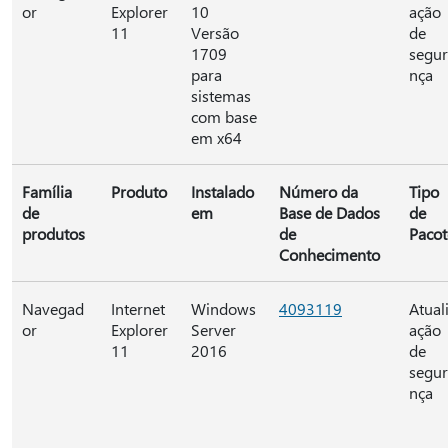
or
Explorer
10
ação
11
Versão
de
1709
segu
para
nça
sistemas
com base
em x64
Família
Produto
Instalado
Número da
Tipo
de
em
Base de Dados
de
produtos
de
Pacot
Conhecimento
Navegad
Internet
Windows
4093119
Atual
or
Explorer
Server
ação
11
2016
de
segu
nça