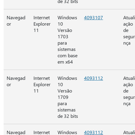
de 32 bits
Navegad
Internet
Windows
4093107
Atual
or
Explorer
10
ação
11
Versão
de
1703
segu
para
nça
sistemas
com base
em x64
Navegad
Internet
Windows
4093112
Atual
or
Explorer
10
ação
11
Versão
de
1709
segu
para
nça
sistemas
de 32 bits
Navegad
Internet
Windows
4093112
Atual