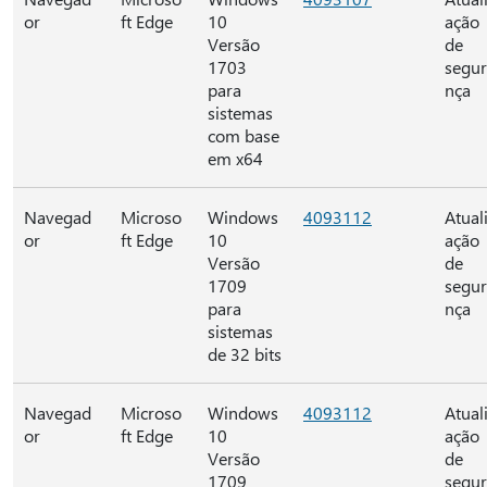
or
ft Edge
10
ação
Versão
de
1703
segu
para
nça
sistemas
com base
em x64
Navegad
Microso
Windows
4093112
Atual
or
ft Edge
10
ação
Versão
de
1709
segu
para
nça
sistemas
de 32 bits
Navegad
Microso
Windows
4093112
Atual
or
ft Edge
10
ação
Versão
de
1709
segu