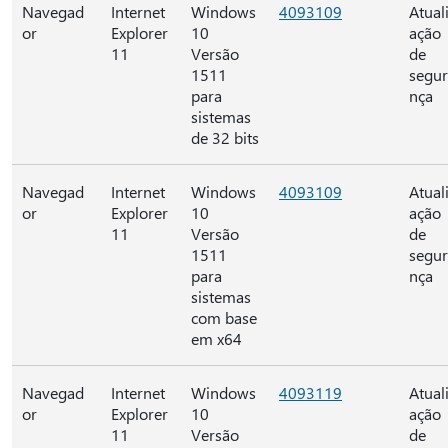
Navegad
Internet
Windows
4093109
Atual
or
Explorer
10
ação
11
Versão
de
1511
segu
para
nça
sistemas
de 32 bits
Navegad
Internet
Windows
4093109
Atual
or
Explorer
10
ação
11
Versão
de
1511
segu
para
nça
sistemas
com base
em x64
Navegad
Internet
Windows
4093119
Atual
or
Explorer
10
ação
11
Versão
de