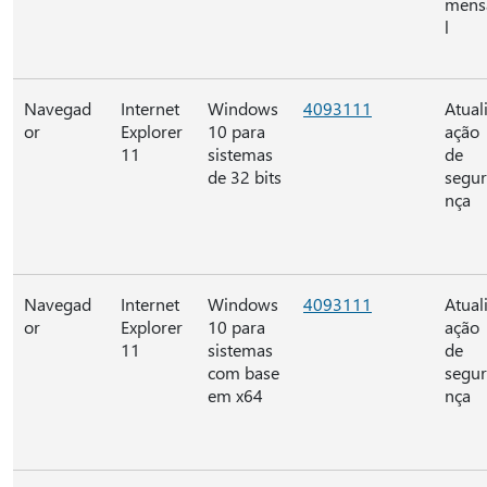
mens
l
Navegad
Internet
Windows
4093111
Atual
or
Explorer
10 para
ação
11
sistemas
de
de 32 bits
segu
nça
Navegad
Internet
Windows
4093111
Atual
or
Explorer
10 para
ação
11
sistemas
de
com base
segu
em x64
nça