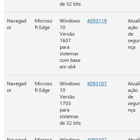
de 32 bits
Navegad
Microso
Windows
4093119
Atual
or
ft Edge
10
ação
Versão
de
1607
segu
para
nça
sistemas
com base
em x64
Navegad
Microso
Windows
4093107
Atual
or
ft Edge
10
ação
Versão
de
1703
segu
para
nça
sistemas
de 32 bits
Navegad
Microso
Windows
4093107
Atual