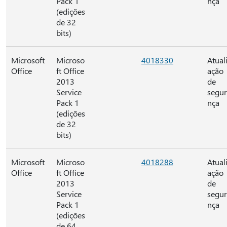
Pack 1
nça
(edições
de 32
bits)
Microsoft
Microso
4018330
Atual
Office
ft Office
ação
2013
de
Service
segu
Pack 1
nça
(edições
de 32
bits)
Microsoft
Microso
4018288
Atual
Office
ft Office
ação
2013
de
Service
segu
Pack 1
nça
(edições
de 64