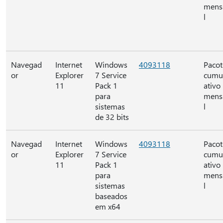
mens
l
Navegad
Internet
Windows
4093118
Pacot
or
Explorer
7 Service
cumu
11
Pack 1
ativo
para
mens
sistemas
l
de 32 bits
Navegad
Internet
Windows
4093118
Pacot
or
Explorer
7 Service
cumu
11
Pack 1
ativo
para
mens
sistemas
l
baseados
em x64