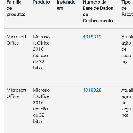
Família
Produto
Instalado
Número da
Tipo
de
em
Base de Dados
de
produtos
de
Pacot
Conhecimento
Microsoft
Microso
4018319
Atual
Office
ft Office
ação
2016
de
(edição
segu
de 32
nça
bits)
Microsoft
Microso
4018328
Atual
Office
ft Office
ação
2016
de
(edição
segu
de 32
nça
bits)