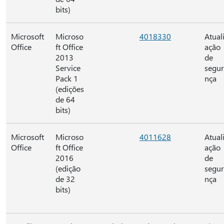
bits)
Microsoft
Microso
4018330
Atual
Office
ft Office
ação
2013
de
Service
segu
Pack 1
nça
(edições
de 64
bits)
Microsoft
Microso
4011628
Atual
Office
ft Office
ação
2016
de
(edição
segu
de 32
nça
bits)