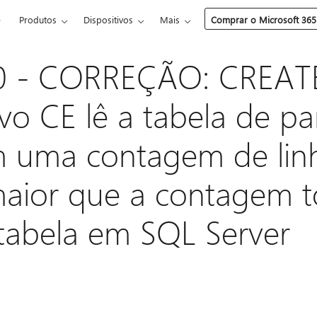
e
Produtos
Dispositivos
Mais
Comprar o Microsoft 365
0 - CORREÇÃO: CREAT
o CE lê a tabela de par
m uma contagem de lin
ior que a contagem to
 tabela em SQL Server