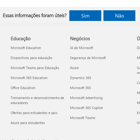
Essas informações foram úteis?
Sim
Não
Educação
Negócios
D
Microsoft Education
IA da Microsoft
D
Dispositivos para educação
Segurança da Microsoft
Mi
Microsoft Teams para Educação
Azure
Su
ma
Microsoft 365 Education
Dynamics 365
C
Office Education
Microsoft 365
M
Treinamento e desenvolvimento de
Microsoft Advertising
educadores
Mi
Microsoft 365 Copilot
Ofertas para estudantes e pais
E
Microsoft Teams
Azure para estudantes
Vi