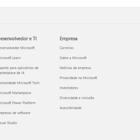
esenvolvedor e TI
Empresa
esenvolvedor Microsoft
Carreiras
crosoft Learn
Sobre a Microsoft
porte para aplicativos de
Notícias da empresa
rketplace de IA
Privacidade na Microsoft
omunidade Microsoft Tech
Investidores
icrosoft Marketplace
Diversidade e inclusão
crosoft Power Platform
Acessibilidade
mpresas de software
sual Studio