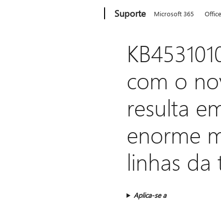
Microsoft
Suporte
Microsoft 365
Offic
KB453101
com o nov
resulta e
enorme ma
linhas da
Aplica-se a