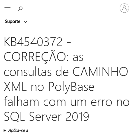
Entre
Microsoft
em
sua
Suporte
conta
KB4540372 -
CORREÇÃO: as
consultas de CAMINHO
XML no PolyBase
falham com um erro no
SQL Server 2019
Aplica-se a