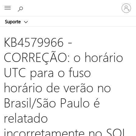
Entre
Microsoft
em
sua
Suporte
conta
KB4579966 -
CORREÇÃO: o horário
UTC para o fuso
horário de verão no
Brasil/São Paulo é
relatado
incorretamente no SQL