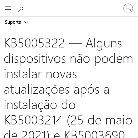
Entre
Microsoft
em
sua
Suporte
conta
KB5005322 — Alguns
dispositivos não podem
instalar novas
atualizações após a
instalação do
KB5003214 (25 de maio
de 2021) e KB5003690