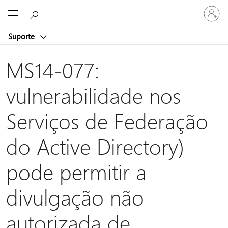
Entre
Microsoft
em
sua
Suporte
conta
MS14-077:
vulnerabilidade nos
Serviços de Federação
do Active Directory)
pode permitir a
divulgação não
autorizada de