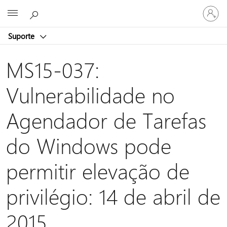
Entre
Microsoft
em
sua
Suporte
conta
MS15-037:
Vulnerabilidade no
Agendador de Tarefas
do Windows pode
permitir elevação de
privilégio: 14 de abril de
2015