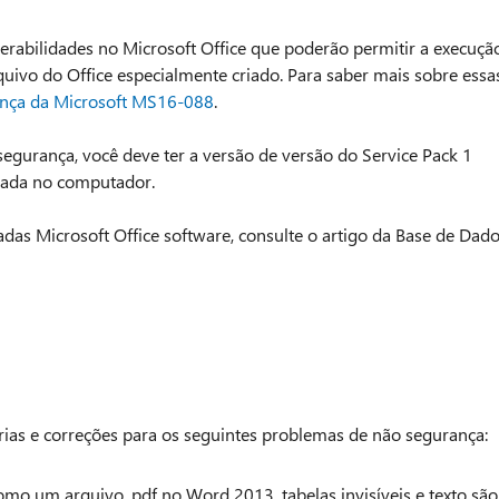
erabilidades no Microsoft Office que poderão permitir a execuçã
uivo do Office especialmente criado. Para saber mais sobre essa
nça da Microsoft MS16-088
.
segurança, você deve ter a versão de versão do Service Pack 1
lada no computador.
adas Microsoft Office software, consulte o artigo da Base de Dad
ias e correções para os seguintes problemas de não segurança:
 um arquivo .pdf no Word 2013, tabelas invisíveis e texto são