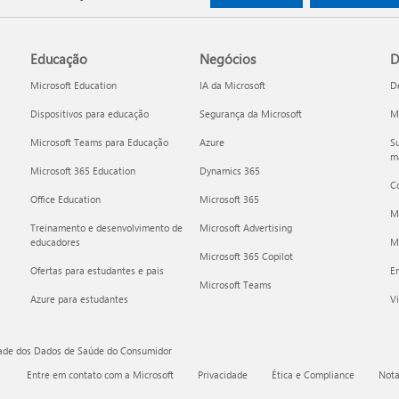
Educação
Negócios
D
Microsoft Education
IA da Microsoft
D
Dispositivos para educação
Segurança da Microsoft
Mi
Microsoft Teams para Educação
Azure
Su
ma
Microsoft 365 Education
Dynamics 365
C
Office Education
Microsoft 365
M
Treinamento e desenvolvimento de
Microsoft Advertising
educadores
Mi
Microsoft 365 Copilot
Ofertas para estudantes e pais
E
Microsoft Teams
Azure para estudantes
Vi
dade dos Dados de Saúde do Consumidor
Entre em contato com a Microsoft
Privacidade
Ética e Compliance
Nota