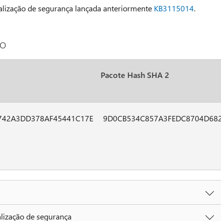
tualização de segurança lançada anteriormente
KB3115014
.
vo
Pacote Hash SHA 2
742A3DD378AF45441C17E
9D0CB534C857A3FEDC8704D68
alização de segurança