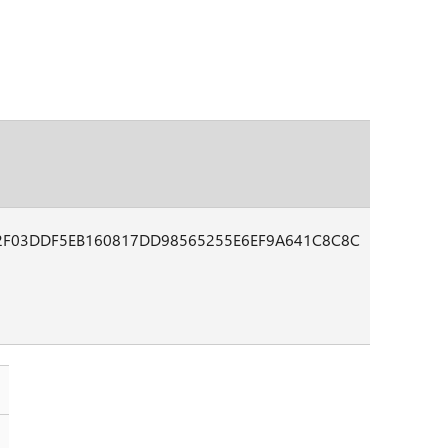
2F03DDF5EB160817DD98565255E6EF9A641C8C8C