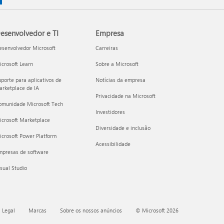
esenvolvedor e TI
Empresa
esenvolvedor Microsoft
Carreiras
crosoft Learn
Sobre a Microsoft
porte para aplicativos de
Notícias da empresa
rketplace de IA
Privacidade na Microsoft
omunidade Microsoft Tech
Investidores
icrosoft Marketplace
Diversidade e inclusão
crosoft Power Platform
Acessibilidade
mpresas de software
sual Studio
 Legal
Marcas
Sobre os nossos anúncios
© Microsoft 2026