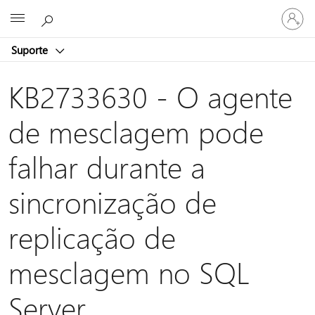
Entre
Microsoft
em
sua
Suporte
conta
KB2733630 - O agente
de mesclagem pode
falhar durante a
sincronização de
replicação de
mesclagem no SQL
Server