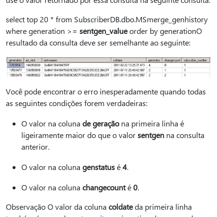
select top 20 * from SubscriberDB.dbo.MSmerge_genhistory
where generation >=
sentgen_value
order by generationO
resultado da consulta deve ser semelhante ao seguinte:
Você pode encontrar o erro inesperadamente quando todas
as seguintes condições forem verdadeiras:
O valor na coluna
de geração
na primeira linha é
ligeiramente maior do que o valor
sentgen
na consulta
anterior.
O valor na coluna
genstatus
é
4
.
O valor na coluna
changecount
é
0
.
Observação O valor da coluna
coldate
da primeira linha