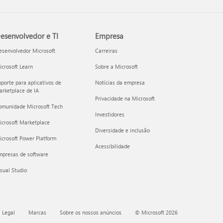
esenvolvedor e TI
Empresa
esenvolvedor Microsoft
Carreiras
crosoft Learn
Sobre a Microsoft
porte para aplicativos de
Notícias da empresa
rketplace de IA
Privacidade na Microsoft
omunidade Microsoft Tech
Investidores
icrosoft Marketplace
Diversidade e inclusão
crosoft Power Platform
Acessibilidade
mpresas de software
sual Studio
 Legal
Marcas
Sobre os nossos anúncios
© Microsoft 2026