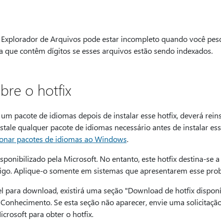
 Explorador de Arquivos pode estar incompleto quando você pes
a que contêm dígitos se esses arquivos estão sendo indexados.
bre o hotfix
um pacote de idiomas depois de instalar esse hotfix, deverá reinst
le qualquer pacote de idiomas necessário antes de instalar esse
ionar pacotes de idiomas ao Windows
.
sponibilizado pela Microsoft. No entanto, este hotfix destina-se a
tigo. Aplique-o somente em sistemas que apresentarem esse prob
vel para download, existirá uma seção "Download de hotfix disponí
 Conhecimento. Se esta seção não aparecer, envie uma solicitação
crosoft para obter o hotfix.