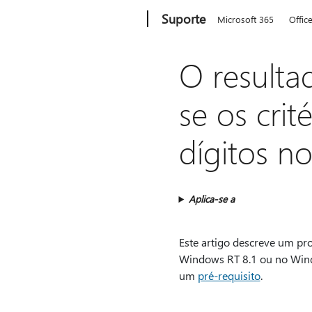
Microsoft
Suporte
Microsoft 365
Offic
O resulta
se os cri
dígitos n
Aplica-se a
Este artigo descreve um p
Windows RT 8.1 ou no Windo
um
pré-requisito
.