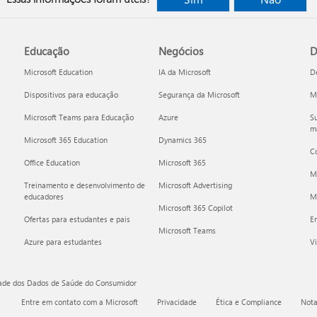
Educação
Negócios
D
Microsoft Education
IA da Microsoft
D
Dispositivos para educação
Segurança da Microsoft
Mi
Microsoft Teams para Educação
Azure
Su
ma
Microsoft 365 Education
Dynamics 365
C
Office Education
Microsoft 365
M
Treinamento e desenvolvimento de
Microsoft Advertising
educadores
Mi
Microsoft 365 Copilot
Ofertas para estudantes e pais
E
Microsoft Teams
Azure para estudantes
Vi
dade dos Dados de Saúde do Consumidor
Entre em contato com a Microsoft
Privacidade
Ética e Compliance
Nota