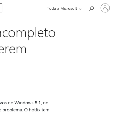
Entre
Toda a Microsoft
em
sua
conta
incompleto
verem
ivos no Windows 8.1, no
e problema. O hotfix tem