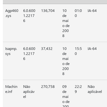
Agp460
6.0.600
136,704
10
01:0
IA-64
.sys
1.2217
de
0
6
mai
o de
200
8
Isapnp.
6.0.600
37,432
10
15:5
IA-64
sys
1.2217
de
0
6
mai
o de
200
8
Machin
Não
270,758
09
22:2
Não
e.inf
aplicáv
de
9
aplicável
el
mai
o de
200