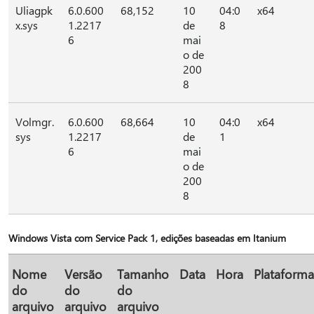
Uliagpk
6.0.600
68,152
10
04:0
x64
x.sys
1.2217
de
8
6
mai
o de
200
8
Volmgr.
6.0.600
68,664
10
04:0
x64
sys
1.2217
de
1
6
mai
o de
200
8
Windows Vista com Service Pack 1, edições baseadas em Itanium
Nome
Versão
Tamanho
Data
Hora
Plataforma
do
do
do
arquivo
arquivo
arquivo