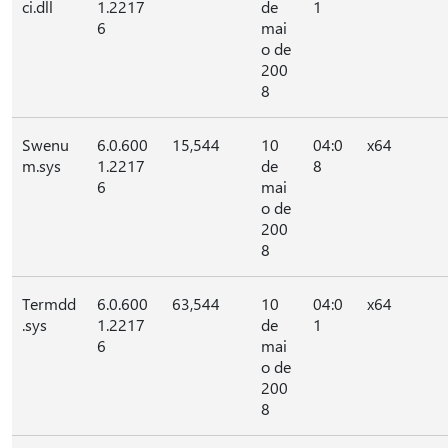
ci.dll
1.2217
de
1
6
mai
o de
200
8
Swenu
6.0.600
15,544
10
04:0
x64
m.sys
1.2217
de
8
6
mai
o de
200
8
Termdd
6.0.600
63,544
10
04:0
x64
.sys
1.2217
de
1
6
mai
o de
200
8