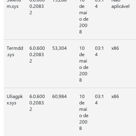
m.sys
0.2083
de
4
aplicável
2
mai
o de
200
8
Termdd
6.0.600
53,304
10
03:1
x86
.sys
0.2083
de
4
2
mai
o de
200
8
Uliagpk
6.0.600
60,984
10
03:1
x86
x.sys
0.2083
de
4
2
mai
o de
200
8