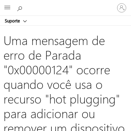
Entre
Microsoft
em
sua
Suporte
conta
Uma mensagem de
erro de Parada
"0x00000124" ocorre
quando você usa o
recurso "hot plugging"
para adicionar ou
remover um dispositivo