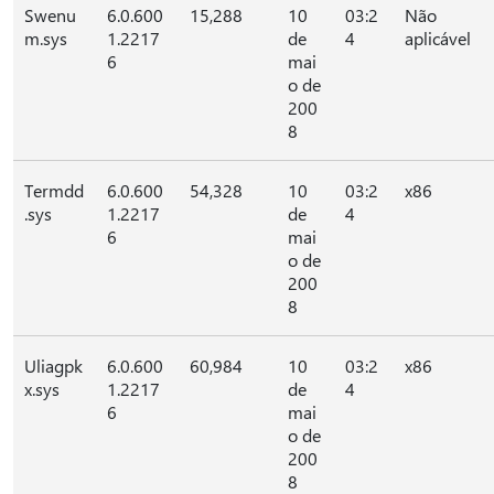
Swenu
6.0.600
15,288
10
03:2
Não
m.sys
1.2217
de
4
aplicável
6
mai
o de
200
8
Termdd
6.0.600
54,328
10
03:2
x86
.sys
1.2217
de
4
6
mai
o de
200
8
Uliagpk
6.0.600
60,984
10
03:2
x86
x.sys
1.2217
de
4
6
mai
o de
200
8