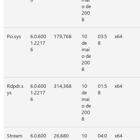
o de
200
8
Pci.sys
6.0.600
179,768
10
03:5
x64
1.2217
de
8
6
mai
o de
200
8
Rdpdr.s
6.0.600
314,368
10
01:5
x64
ys
1.2217
de
8
6
mai
o de
200
8
Stream
6.0.600
26,680
10
04:0
x64