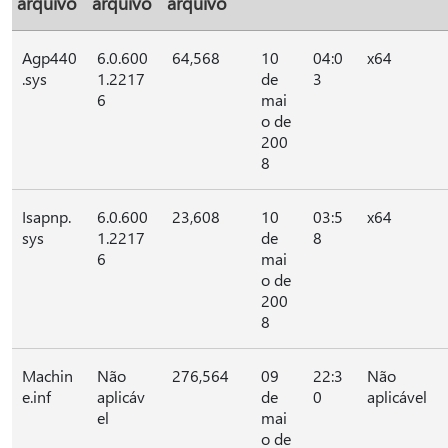
arquivo
arquivo
arquivo
Agp440
6.0.600
64,568
10
04:0
x64
.sys
1.2217
de
3
6
mai
o de
200
8
Isapnp.
6.0.600
23,608
10
03:5
x64
sys
1.2217
de
8
6
mai
o de
200
8
Machin
Não
276,564
09
22:3
Não
e.inf
aplicáv
de
0
aplicável
el
mai
o de