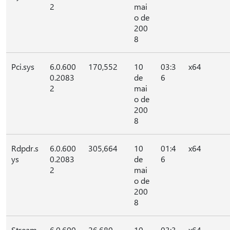
2
mai
o de
200
8
Pci.sys
6.0.600
170,552
10
03:3
x64
0.2083
de
6
2
mai
o de
200
8
Rdpdr.s
6.0.600
305,664
10
01:4
x64
ys
0.2083
de
6
2
mai
o de
200
8
Stream
6.0.600
26,680
10
03:3
x64