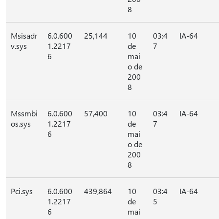
8
Msisadr
6.0.600
25,144
10
03:4
IA-64
v.sys
1.2217
de
7
6
mai
o de
200
8
Mssmbi
6.0.600
57,400
10
03:4
IA-64
os.sys
1.2217
de
7
6
mai
o de
200
8
Pci.sys
6.0.600
439,864
10
03:4
IA-64
1.2217
de
5
6
mai