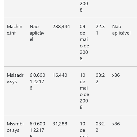
200
8
Machin
Não
288,444
09
22:3
Não
e.inf
aplicáv
de
1
aplicável
el
mai
o de
200
8
Msisadr
6.0.600
16,440
10
03:2
x86
v.sys
1.2217
de
2
6
mai
o de
200
8
Mssmbi
6.0.600
31,288
10
03:2
x86
os.sys
1.2217
de
2
6
mai