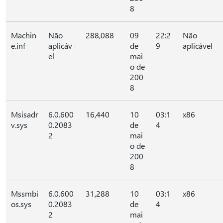
8
Machin
Não
288,088
09
22:2
Não
e.inf
aplicáv
de
9
aplicável
el
mai
o de
200
8
Msisadr
6.0.600
16,440
10
03:1
x86
v.sys
0.2083
de
4
2
mai
o de
200
8
Mssmbi
6.0.600
31,288
10
03:1
x86
os.sys
0.2083
de
4
2
mai