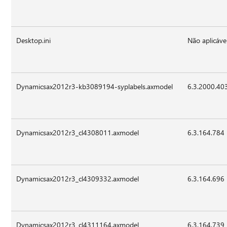
Desktop.ini
Não aplicáve
Dynamicsax2012r3-kb3089194-syplabels.axmodel
6.3.2000.40
Dynamicsax2012r3_cl4308011.axmodel
6.3.164.784
Dynamicsax2012r3_cl4309332.axmodel
6.3.164.696
Dynamicsax2012r3_cl4311164.axmodel
6.3.164.739