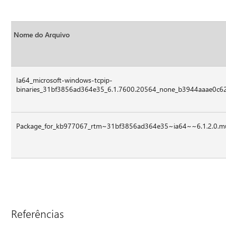
Nome do Arquivo
Ia64_microsoft-windows-tcpip-
binaries_31bf3856ad364e35_6.1.7600.20564_none_b3944aaae0c62
Package_for_kb977067_rtm~31bf3856ad364e35~ia64~~6.1.2.0.
Referências