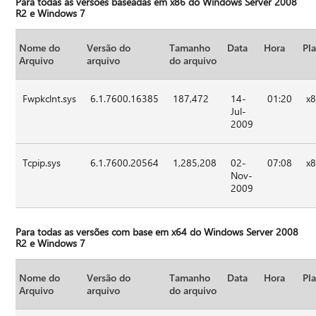
Para todas as versões baseadas em x86 do Windows Server 2008
R2 e Windows 7
Nome do
Versão do
Tamanho
Data
Hora
Pl
Arquivo
arquivo
do arquivo
Fwpkclnt.sys
6.1.7600.16385
187,472
14-
01:20
x
Jul-
2009
Tcpip.sys
6.1.7600.20564
1,285,208
02-
07:08
x
Nov-
2009
Para todas as versões com base em x64 do Windows Server 2008
R2 e Windows 7
Nome do
Versão do
Tamanho
Data
Hora
Pl
Arquivo
arquivo
do arquivo