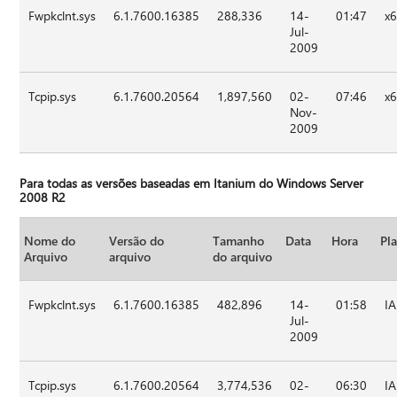
Fwpkclnt.sys
6.1.7600.16385
288,336
14-
01:47
x
Jul-
2009
Tcpip.sys
6.1.7600.20564
1,897,560
02-
07:46
x
Nov-
2009
Para todas as versões baseadas em Itanium do Windows Server
2008 R2
Nome do
Versão do
Tamanho
Data
Hora
Pl
Arquivo
arquivo
do arquivo
Fwpkclnt.sys
6.1.7600.16385
482,896
14-
01:58
I
Jul-
2009
Tcpip.sys
6.1.7600.20564
3,774,536
02-
06:30
I