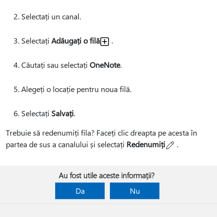
Selectați un canal.
Selectați
Adăugați o filă
.
Căutați sau selectați
OneNote
.
Alegeți o locație pentru noua filă.
Selectați
Salvați
.
Trebuie să redenumiți fila? Faceți clic dreapta pe acesta în
partea de sus a canalului și selectați
Redenumiți
.
Au fost utile aceste informații?
Da
Nu