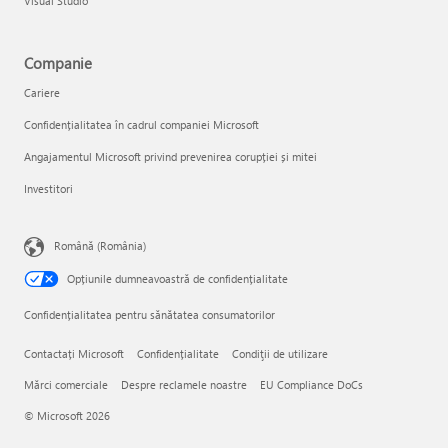
Visual Studio
Companie
Cariere
Confidențialitatea în cadrul companiei Microsoft
Angajamentul Microsoft privind prevenirea corupției și mitei
Investitori
Română (România)
Opțiunile dumneavoastră de confidențialitate
Confidențialitatea pentru sănătatea consumatorilor
Contactați Microsoft
Confidențialitate
Condiţii de utilizare
Mărci comerciale
Despre reclamele noastre
EU Compliance DoCs
© Microsoft 2026