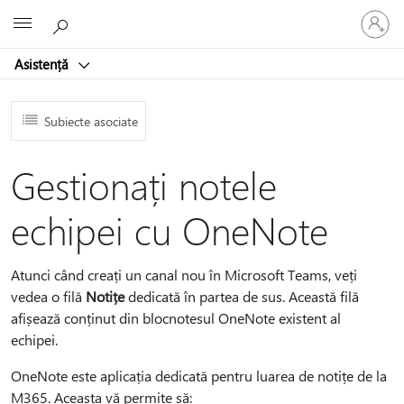
Conectaț
Microsoft
vă
la
Asistență
contul
dvs.
Subiecte asociate
Gestionați notele
echipei cu OneNote
Atunci când creați un canal nou în Microsoft Teams, veți
vedea o filă
Notițe
dedicată în partea de sus. Această filă
afișează conținut din blocnotesul OneNote existent al
echipei.
OneNote este aplicația dedicată pentru luarea de notițe de la
M365. Aceasta vă permite să: