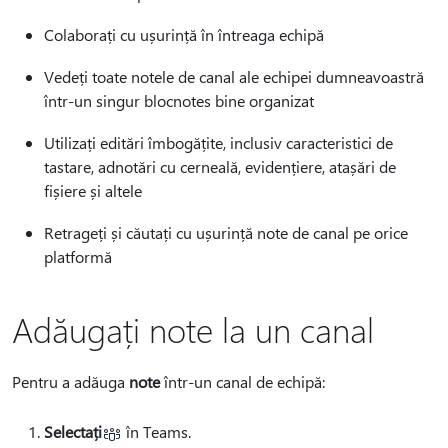
Colaborați cu ușurință în întreaga echipă
Vedeți toate notele de canal ale echipei dumneavoastră
într-un singur blocnotes bine organizat
Utilizați editări îmbogățite, inclusiv caracteristici de
tastare, adnotări cu cerneală, evidențiere, atașări de
fișiere și altele
Retrageți și căutați cu ușurință note de canal pe orice
platformă
Adăugați note la un canal
Pentru a adăuga
note
într-un canal de echipă:
Selectați
în Teams.