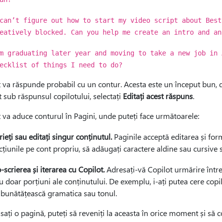
can’t figure out how to start my video script about Best
eatively blocked. Can you help me create an intro and an
m graduating later year and moving to take a new job in 
ecklist of things I need to do?
 va răspunde probabil cu un contur. Acesta este un început bun, d
 sub răspunsul copilotului, selectați
Editați acest răspuns
.
 va aduce conturul în Pagini, unde puteți face următoarele:
rieți sau editați singur conținutul.
Paginile acceptă editarea și form
cțiunile pe cont propriu, să adăugați caractere aldine sau cursive 
-scrierea și iterarea cu Copilot.
Adresați-vă Copilot urmărire între
u doar porțiuni ale conținutului. De exemplu, i-ați putea cere copilo
bunătățească gramatica sau tonul.
sați o pagină, puteți să reveniți la aceasta în orice moment și să c