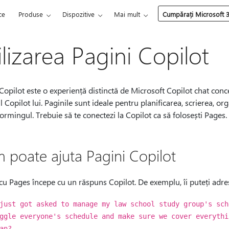
ce
Produse
Dispozitive
Mai mult
Cumpărați Microsoft 
ilizarea Pagini Copilot
Copilot este o experiență distinctă de Microsoft Copilot chat concep
l Copilot lui. Paginile sunt ideale pentru planificarea, scrierea, o
ormingul. Trebuie să te conectezi la Copilot ca să folosești Pages.
 poate ajuta Pagini Copilot
cu Pages începe cu un răspuns Copilot. De exemplu, îi puteți adre
just got asked to manage my law school study group's sch
ggle everyone's schedule and make sure we cover everythi
an?