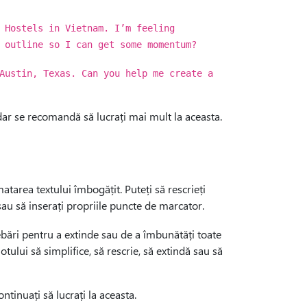
 Hostels in Vietnam. I’m feeling
 outline so I can get some momentum?
Austin, Texas. Can you help me create a
ar se recomandă să lucrați mai mult la aceasta.
atarea textului îmbogățit. Puteți să rescrieți
sau să inserați propriile puncte de marcator.
bări pentru a extinde sau de a îmbunătăți toate
tului să simplifice, să rescrie, să extindă sau să
ontinuați să lucrați la aceasta.