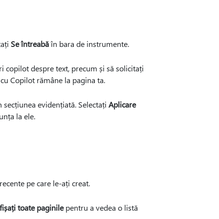
tați
Se întreabă
în bara de instrumente.
 copilot despre text, precum și să solicitați
 cu Copilot rămâne la pagina ta.
n secțiunea evidențiată. Selectați
Aplicare
nța la ele.
ecente pe care le-ați creat.
fișați toate paginile
pentru a vedea o listă