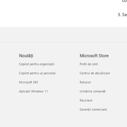
co
Se
Noutăți
Microsoft Store
Copilot pentru organizații
Profil de cont
Copilot pentru uz personal
Centrul de descărcare
Microsoft 365
Retururi
Aplicații Windows 11
Urmărire comandă
Reciclare
Garanții comerciale