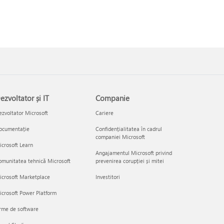
ezvoltator și IT
Companie
zvoltator Microsoft
Cariere
ocumentație
Confidențialitatea în cadrul
companiei Microsoft
crosoft Learn
Angajamentul Microsoft privind
munitatea tehnică Microsoft
prevenirea corupției și mitei
icrosoft Marketplace
Investitori
crosoft Power Platform
rme de software