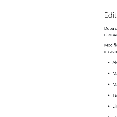
Edi
După ce
efectua
Modific
instrum
Al
Ma
Ma
Ta
Li
Fr