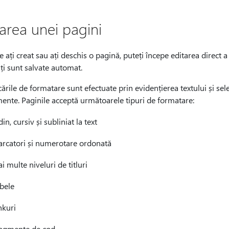
tarea unei pagini
 ați creat sau ați deschis o pagină, puteți începe editarea direct a
ți sunt salvate automat.
ările de formatare sunt efectuate prin evidențierea textului și se
ente. Paginile acceptă următoarele tipuri de formatare:
din, cursiv și subliniat la text
rcatori și numerotare ordonată
i multe niveluri de titluri
bele
nkuri
agmente de cod