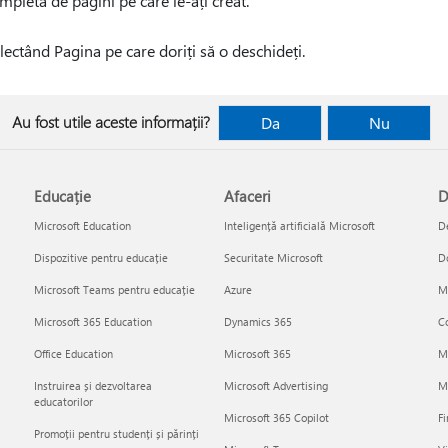
mpletă de pagini pe care le-ați creat.
lectând Pagina pe care doriți să o deschideți.
Au fost utile aceste informații?
Da
Nu
Educație
Afaceri
D
Microsoft Education
Inteligență artificială Microsoft
De
Dispozitive pentru educație
Securitate Microsoft
D
Microsoft Teams pentru educație
Azure
Mi
Microsoft 365 Education
Dynamics 365
Co
Office Education
Microsoft 365
M
Instruirea și dezvoltarea
Microsoft Advertising
Mi
educatorilor
Microsoft 365 Copilot
Fi
Promoții pentru studenți și părinți