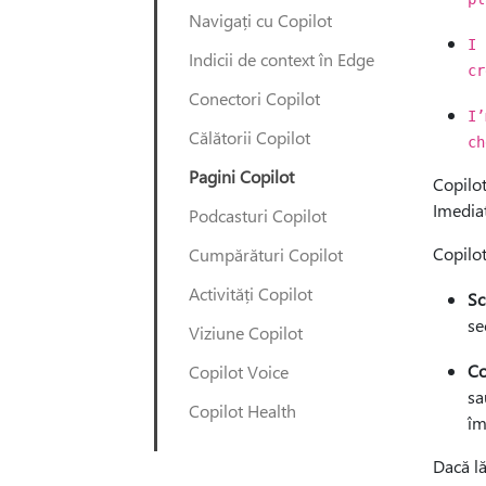
Navigați cu Copilot
I 
Indicii de context în Edge
cr
Conectori Copilot
I’
Călătorii Copilot
ch
Pagini Copilot
Copilot
Imediat
Podcasturi Copilot
Copilot
Cumpărături Copilot
Activități Copilot
Sc
se
Viziune Copilot
Co
Copilot Voice
sa
Copilot Health
îm
Dacă lă