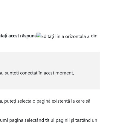
itați acest răspuns
din
 nu sunteți conectat în acest moment,
, puteți selecta o pagină existentă la care să
umi pagina selectând titlul paginii și tastând un