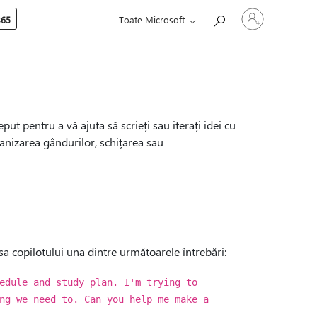
Conectați-
365
Toate Microsoft
vă
la
contul
dvs.
ut pentru a vă ajuta să scrieți sau iterați idei cu
rganizarea gândurilor, schițarea sau
sa copilotului una dintre următoarele întrebări:
edule and study plan. I'm trying to
ng we need to. Can you help me make a