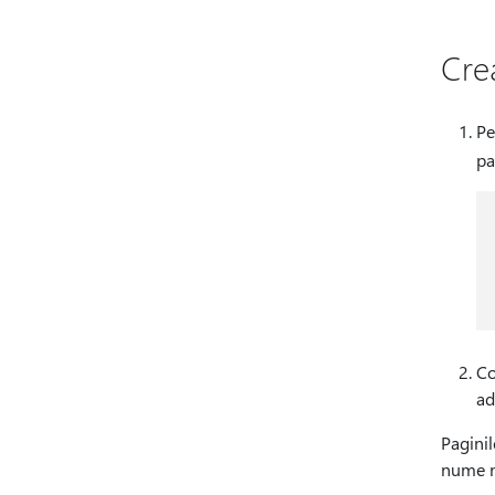
Cre
Pe
pa
Co
ad
Paginil
nume 