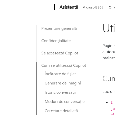
Microsoft
Asistență
Microsoft 365
Offi
Ut
Prezentare generală
Confidențialitate
Pagini 
ajutoru
Se accesează Copilot
brainst
Cum se utilizează Copilot
Încărcare de fișier
Cum
Generare de imagini
Lucrul 
Istoric conversații
Moduri de conversație
I 
ju
Cercetare detaliată
pl