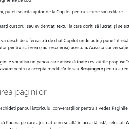
ni, puteți solicita ajutor de la Copilot pentru scriere sau editare.
asați cursorul sau evidențiați textul la care doriți să lucrați și selec
 va deschide o fereastră de chat Copilot unde puteți pune întrebări
utor pentru scrierea (sau rescrierea) acestuia. Această conversație
ginile vor afișa un panou care afișează toate revizuirile propuse î
vizuire
pentru a accepta modificările sau
Respingere
pentru a renu
irea paginilor
schideți panoul istoricului conversațiilor pentru a vedea Paginile r
că Pagina pe care ați creat-o nu se află în această listă, selectați
A