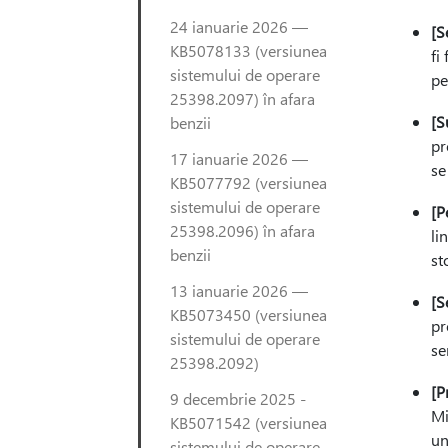
24 ianuarie 2026 —
[S
KB5078133 (versiunea
fi
sistemului de operare
pe
25398.2097) în afara
[S
benzii
pr
17 ianuarie 2026 —
se
KB5077792 (versiunea
sistemului de operare
[P
25398.2096) în afara
li
benzii
st
13 ianuarie 2026 —
[S
KB5073450 (versiunea
pr
sistemului de operare
se
25398.2092)
[P
9 decembrie 2025 -
Mi
KB5071542 (versiunea
un
sistemului de operare