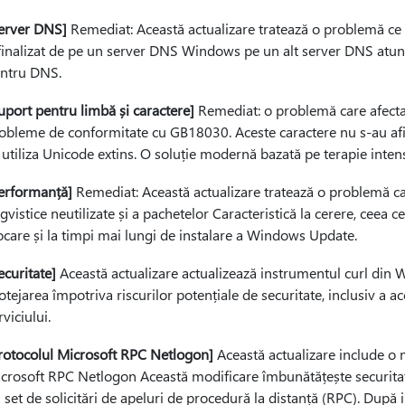
erver DNS]
Remediat: Această actualizare tratează o problemă ce 
 finalizat de pe un server DNS Windows pe un alt server DNS atun
ntru DNS.
uport pentru limbă și caractere]
Remediat: o problemă care afecta 
obleme de conformitate cu GB18030. Aceste caractere nu s-au afiș
 utiliza Unicode extins. O soluție modernă bazată pe terapie int
erformanță]
Remediat: Această actualizare tratează o problemă c
ngvistice neutilizate și a pachetelor Caracteristică la cerere, ceea ce
ocare și la timpi mai lungi de instalare a Windows Update.
ecuritate]
Această actualizare actualizează instrumentul curl din W
otejarea împotriva riscurilor potențiale de securitate, inclusiv a a
rviciului.
rotocolul Microsoft RPC Netlogon]
Această actualizare include o mo
crosoft RPC Netlogon Această modificare îmbunătățește securitate
 set de solicitări de apeluri de procedură la distanță (RPC). După i