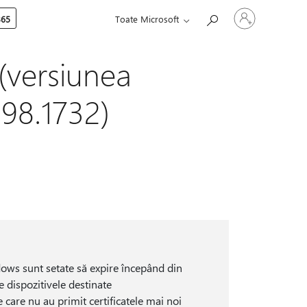
Conectați-
365
Toate Microsoft
vă
la
contul
dvs.
(versiunea
398.1732)
ndows sunt setate să expire începând din
pe dispozitivele destinate
 care nu au primit certificatele mai noi