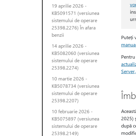
vo
19 aprilie 2026 -
in
KB5091571 (versiunea
ur
sistemului de operare
25398.2276) În afara
benzii
Puteți 
manual
14 aprilie 2026 -
KB5082060 (versiunea
Pentru
sistemului de operare
actuali
25398.2274)
Server
10 martie 2026 -
KB5078734 (versiunea
Îmb
sistemului de operare
25398.2207)
Această
10 februarie 2026 -
2025) 
KB5075897 (versiunea
după ce
sistemului de operare
modific
25398.2149)