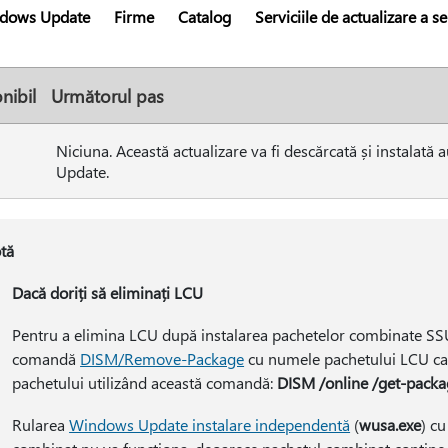
dows Update
Firme
Catalog
Serviciile de actualizare a s
nibil
Următorul pas
Niciuna. Această actualizare va fi descărcată și instalat
Update.
tă
Dacă doriți să eliminați LCU
Pentru a elimina LCU după instalarea pachetelor combinate SSU ș
comandă
DISM/Remove-Package
cu numele pachetului LCU ca
pachetului utilizând această comandă:
DISM /online /get-packa
Rularea
Windows Update instalare independentă
(
wusa.exe
) c