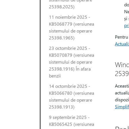
do
25398.2025)
Ne
11 noiembrie 2025 -
și
KB5068779 (versiunea
pr
sistemului de operare
Pentru 
25398.1965)
Actuali
23 octombrie 2025 -
KB5070879 (versiunea
sistemului de operare
Wind
25398.1916) În afara
2539
benzii
Această
14 octombrie 2025 -
actuali
KB5066780 (versiunea
dispozi
sistemului de operare
Simplif
25398.1913)
9 septembrie 2025 -
KB5065425 (versiunea