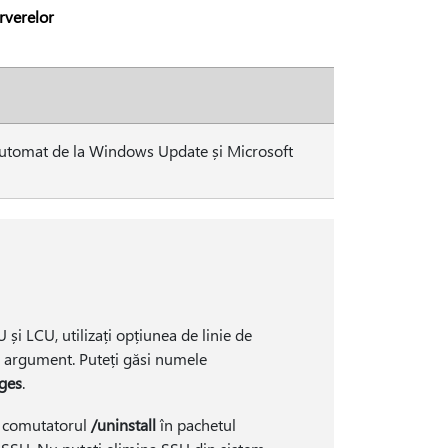
erverelor
ă automat de la Windows Update și Microsoft
i LCU, utilizați opțiunea de linie de
 argument. Puteți găsi numele
ges
.
u comutatorul
/uninstall
în pachetul