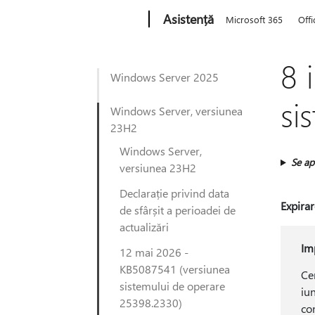
Microsoft
Asistență
Microsoft 365
Offi
8 
Windows Server 2025
si
Windows Server, versiunea
23H2
Windows Server,
Se apl
versiunea 23H2
Declarație privind data
Expira
de sfârșit a perioadei de
actualizări
Im
12 mai 2026 -
KB5087541 (versiunea
Ce
sistemului de operare
iun
25398.2330)
co