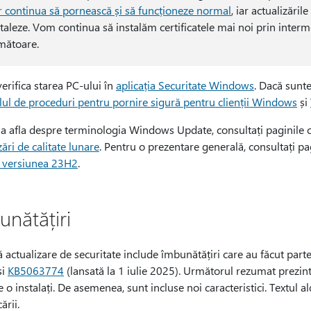
r continua să pornească și să funcționeze normal
, iar actualizăr
staleze. Vom continua să instalăm certificatele mai noi prin interm
mătoare.
verifica starea PC-ului în
aplicația Securitate Windows
. Dacă sunte
ul de proceduri pentru pornire sigură pentru clienții Windows
și
 a afla despre terminologia Windows Update, consultați paginile 
zări de calitate lunare
. Pentru o prezentare generală, consultați pa
, versiunea 23H2
.
unătățiri
 actualizare de securitate include îmbunătățiri care au făcut part
și
KB5063774
(lansată la 1 iulie 2025). Următorul rezumat prezin
 o instalați. De asemenea, sunt incluse noi caracteristici. Textul 
ării.