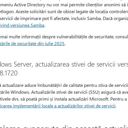
meniu Active Directory nu vor mai permite clienților anonimi să i
tlogon. Aceste solicitări sunt de obicei legate de locația control
 servicii de imprimare pot fi afectate, inclusiv Samba. Dacă organi
ivind versiunea Samba
.
mai multe informații despre vulnerabilitățile de securitate, consu
zările de securitate din iulie 2025
.
ows Server, actualizarea stivei de servicii v
8.1720
 actualizare aduce îmbunătățiri de calitate pentru stiva de servic
zările Windows. Actualizările stivei de servicii (SSU) asigură că aveți
tivele dvs. să poată primi și instala actualizări Microsoft. Pentru 
icarea implementării locale a actualizărilor stivei de servicii
.