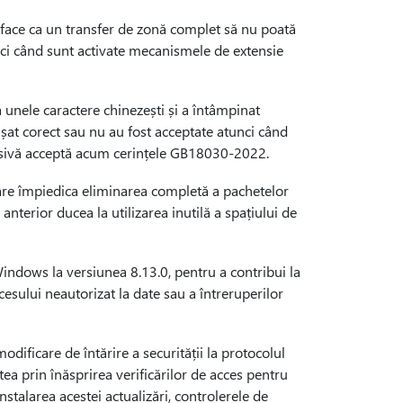
face ca un transfer de zonă complet să nu poată
ci când sunt activate mecanismele de extensie
unele caractere chinezești și a întâmpinat
at corect sau nu au fost acceptate atunci când
ensivă acceptă acum cerințele GB18030-2022.
are împiedica eliminarea completă a pachetelor
 anterior ducea la utilizarea inutilă a spațiului de
indows la versiunea 8.13.0, pentru a contribui la
ccesului neautorizat la date sau a întreruperilor
dificare de întărire a securității la protocolul
a prin înăsprirea verificărilor de acces pentru
nstalarea acestei actualizări, controlerele de