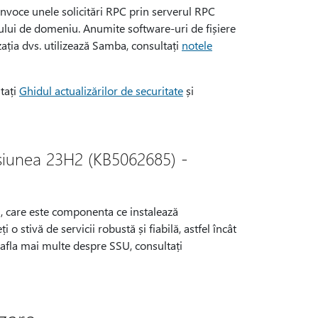
nvoce unele solicitări RPC prin serverul RPC
erului de domeniu. Anumite software-uri de fișiere
zația dvs. utilizează Samba, consultați
notele
ltați
Ghidul actualizărilor de securitate
și
ersiunea 23H2 (KB5062685) -
ii, care este componenta ce instalează
 o stivă de servicii robustă și fiabilă, astfel încât
a afla mai multe despre SSU, consultați