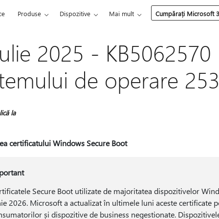
ce
Produse
Dispozitive
Mai mult
Cumpărați Microsoft 
iulie 2025 - KB5062570 
stemului de operare 25
ică la
rea certificatului Windows Secure Boot
portant
rtificatele Secure Boot utilizate de majoritatea dispozitivelor Wi
ie 2026. Microsoft a actualizat în ultimele luni aceste certificate 
nsumatorilor și dispozitive de business negestionate. Dispozitivele