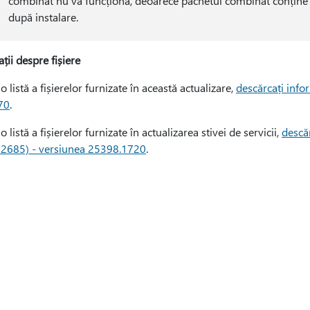
combinat nu va funcționa, deoarece pachetul combinat conține
după instalare.
ții despre fișiere
o listă a fișierelor furnizate în această actualizare,
descărcați infor
70
.
o listă a fișierelor furnizate în actualizarea stivei de servicii,
descăr
2685) - versiunea 25398.1720
.