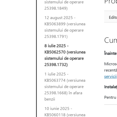
Pro
sistemului de operare
25398.1849)
Edit
12 august 2025 -
KB5063899 (versiunea
sistemului de operare
25398.1791)
Cum
8 iulie 2025 -
KB5062570 (versiunea
Înainte
sistemului de operare
Microso
25398.1732)
recentă
1 iulie 2025 -
servicii
KB5063774 (versiunea
sistemului de operare
Instala
25398.1668) în afara
Pentru 
benzii
10 iunie 2025 -
KB5060118 (versiunea