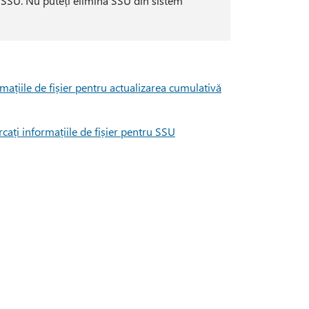
 SSU. Nu puteți elimina SSU din sistem
mațiile de fișier pentru actualizarea cumulativă
cați informațiile de fișier pentru SSU