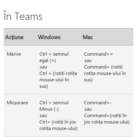
În Teams
Acțiune
Windows
Mac
Mărire
Ctrl + semnul
Command+=
egal (=)
sau
sau
Command+ (rotiți
Ctrl + (rotiți rotița
rotița mouse-ului în
mouse-ului în
sus)
sus)
Micșorare
Ctrl + semnul
Command+-
Minus (-)
sau
sau
Command+(rotiți în
Ctrl+ (rotiți în jos
jos rotița mouse-ului)
rotița mouse-ului)