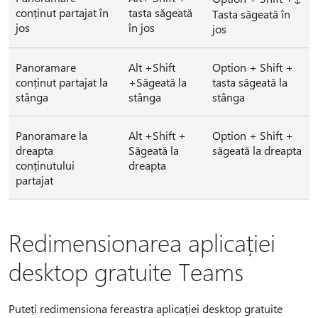
conținut partajat în
tasta săgeată
Tasta săgeată în
jos
în jos
jos
Panoramare
Alt +Shift
Option + Shift +
conținut partajat la
+Săgeată la
tasta săgeată la
stânga
stânga
stânga
Panoramare la
Alt +Shift +
Option + Shift +
dreapta
Săgeată la
săgeată la dreapta
conținutului
dreapta
partajat
Redimensionarea aplicației
desktop gratuite Teams
Puteți redimensiona fereastra aplicației desktop gratuite