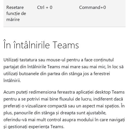
Resetare
Ctrl + 0
Command+0
funcție de
mărire
În întâlnirile Teams
Utilizați tastatura sau mouse-ul pentru a face conținutul
partajat din întâlnirile Teams mai mare sau mai mic, în loc să
utilizați butoanele din partea din stânga jos a ferestrei
întâlnirii.
Acum puteți redimensiona fereastra aplicației desktop Teams
pentru a se potrivi mai bine fluxului de lucru, indiferent dacă
preferați o vizualizare compactă sau un aspect mai spațios. În
plus, panourile din stânga și dreapta sunt ajustabile,
oferindu-vă mai mult control asupra modului în care navigați
și gestionați experiența Teams.