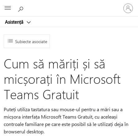
Conectaț
Microsoft
vă
la
Asistență
contul
dvs.
Subiecte asociate
Cum să măriți și să
micșorați în Microsoft
Teams Gratuit
Puteți utiliza tastatura sau mouse-ul pentru a mări sau a
micșora interfața Microsoft Teams Gratuit, cu aceleași
controale familiare pe care este posibil să le utilizați deja în
browserul desktop.