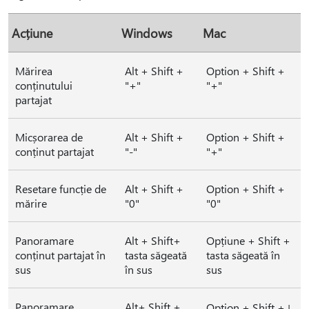
Acțiune
Windows
Mac
Mărirea
Alt + Shift +
Option + Shift +
conținutului
"+"
"+"
partajat
Micșorarea de
Alt + Shift +
Option + Shift +
conținut partajat
"-"
"+"
Resetare funcție de
Alt + Shift +
Option + Shift +
mărire
"0"
"0"
Panoramare
Alt + Shift+
Opțiune + Shift +
conținut partajat în
tasta săgeată
tasta săgeată în
sus
în sus
sus
Panoramare
Alt+ Shift +
Option + Shift +↓