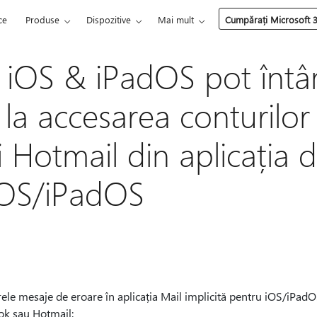
ce
Produse
Dispozitive
Mai mult
Cumpărați Microsoft 
rii iOS & iPadOS pot înt
la accesarea conturilor 
 Hotmail din aplicația 
 iOS/iPadOS
ele mesaje de eroare în aplicația Mail implicită pentru iOS/iPadOS
ook sau Hotmail: