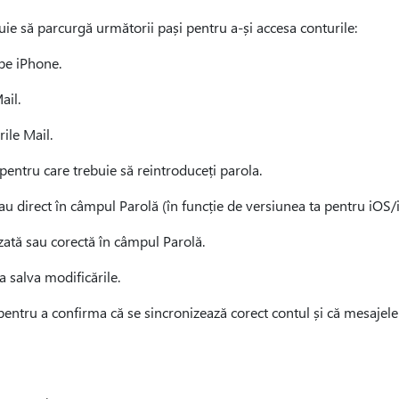
uie să parcurgă următorii pași pentru a-și accesa conturile:
 pe iPhone.
ail.
rile Mail.
 pentru care trebuie să reintroduceți parola.
au direct în câmpul Parolă (în funcție de versiunea ta pentru iOS
izată sau corectă în câmpul Parolă.
a salva modificările.
 pentru a confirma că se sincronizează corect contul și că mesajel