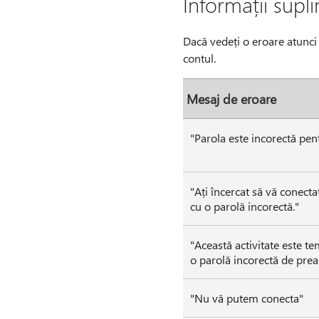
Informații supl
Dacă vedeți o eroare atunci 
contul.
Mesaj de eroare
"Parola este incorectă pent
"Ați încercat să vă conecta
cu o parolă incorectă."
"Această activitate este t
o parolă incorectă de prea
"Nu vă putem conecta"