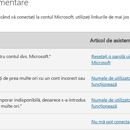
imentare
când vă conectați la contul Microsoft, utilizați linkurile de mai jo
Articol de asisten
ru contul dvs. Microsoft."
Resetați o parolă u
Microsoft
ți de prea multe ori cu un cont incorect sau
Numele de utilizato
funcționează
emporar indisponibilă, deoarece s-a introdus
Numele de utilizato
 multe ori."
funcționează
Nu mă pot conecta 