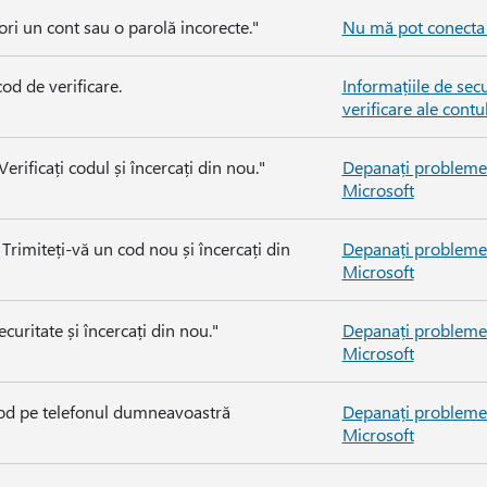
 ori un cont sau o parolă incorecte."
Nu mă pot conecta 
cod de verificare.
Informațiile de secu
verificare ale contu
erificați codul și încercați din nou."
Depanați problemel
Microsoft
 Trimiteți-vă un cod nou și încercați din
Depanați problemel
Microsoft
curitate și încercați din nou."
Depanați problemel
Microsoft
cod pe telefonul dumneavoastră
Depanați problemel
Microsoft