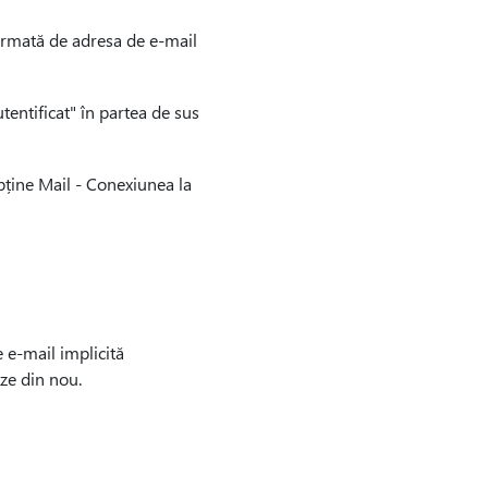
 urmată de adresa de e-mail
entificat" în partea de sus
bține Mail - Conexiunea la
e e-mail implicită
ze din nou.