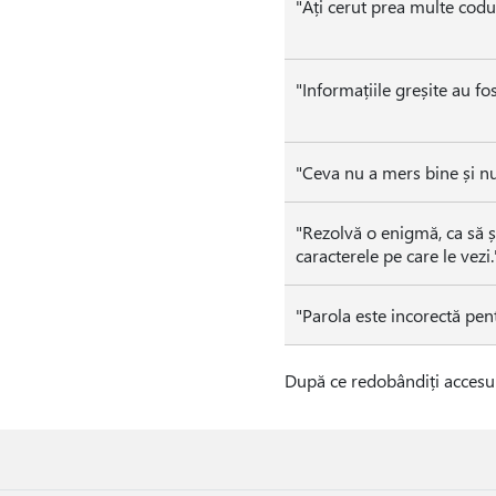
"Ați cerut prea multe codur
"Informațiile greșite au fo
"Ceva nu a mers bine și n
"Rezolvă o enigmă, ca să ș
caracterele pe care le vezi.
"Parola este incorectă pent
După ce redobândiți accesul,