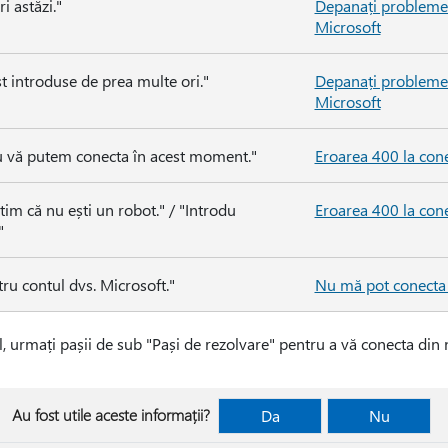
i astăzi."
Depanați problemel
Microsoft
st introduse de prea multe ori."
Depanați problemel
Microsoft
u vă putem conecta în acest moment."
Eroarea 400 la con
tim că nu ești un robot." / "Introdu
Eroarea 400 la con
"
ru contul dvs. Microsoft."
Nu mă pot conecta 
 urmați pașii de sub "Pași de rezolvare" pentru a vă conecta din n
Au fost utile aceste informații?
Da
Nu