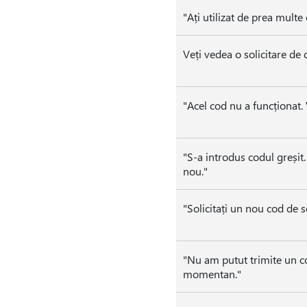
"Ați utilizat de prea multe
Veți vedea o solicitare de 
"Acel cod nu a funcționat. V
"S-a introdus codul greșit.
nou."
"Solicitați un nou cod de se
"Nu am putut trimite un 
momentan."