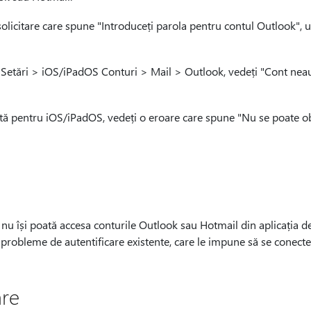
 solicitare care spune "Introduceți parola pentru contul Outlook",
 Setări > iOS/iPadOS Conturi > Mail > Outlook, vedeți "Cont neaut
cită pentru iOS/iPadOS, vedeți o eroare care spune "Nu se poate o
să nu își poată accesa conturile Outlook sau Hotmail din aplicația d
probleme de autentificare existente, care le impune să se conecte
are