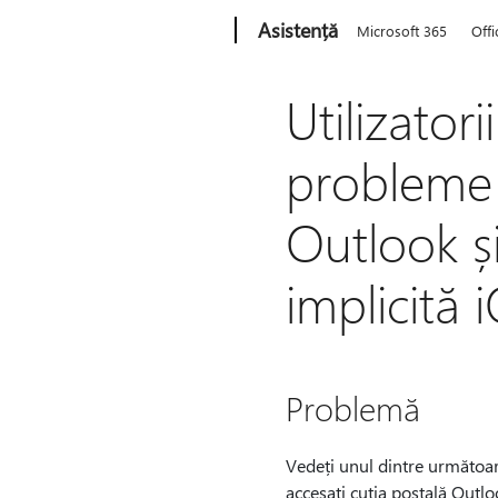
Microsoft
Asistență
Microsoft 365
Offi
Utilizato
probleme 
Outlook și
implicită
Problemă
Vedeți unul dintre următoar
accesați cutia poștală Outl