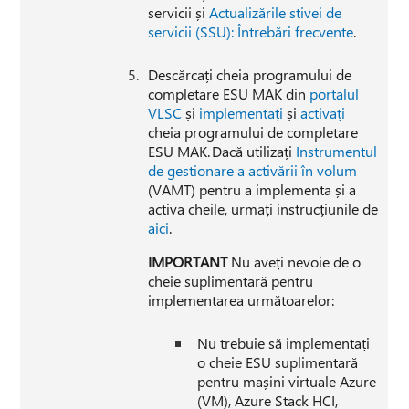
servicii și
Actualizările stivei de
servicii (SSU): Întrebări frecvente
.
Descărcați cheia programului de
completare ESU MAK din
portalul
VLSC
și
implementați
și
activați
cheia programului de completare
ESU MAK. Dacă utilizați
Instrumentul
de gestionare a activării în volum
(VAMT) pentru a implementa și a
activa cheile, urmați instrucțiunile de
aici
.
IMPORTANT
Nu aveți nevoie de o
cheie suplimentară pentru
implementarea următoarelor:
Nu trebuie să implementați
o cheie ESU suplimentară
pentru mașini virtuale Azure
(VM), Azure Stack HCI,