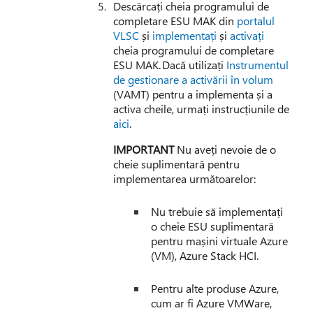
Descărcați cheia programului de
completare ESU MAK din
portalul
VLSC
și
implementați
și
activați
cheia programului de completare
ESU MAK. Dacă utilizați
Instrumentul
de gestionare a activării în volum
(VAMT) pentru a implementa și a
activa cheile, urmați instrucțiunile de
aici
.
IMPORTANT
Nu aveți nevoie de o
cheie suplimentară pentru
implementarea următoarelor:
Nu trebuie să implementați
o cheie ESU suplimentară
pentru mașini virtuale Azure
(VM), Azure Stack HCI.
Pentru alte produse Azure,
cum ar fi Azure VMWare,