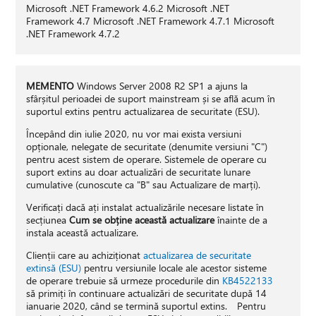
Microsoft .NET Framework 4.6.2 Microsoft .NET
Framework 4.7 Microsoft .NET Framework 4.7.1 Microsoft
.NET Framework 4.7.2
MEMENTO
Windows Server 2008 R2 SP1 a ajuns la
sfârșitul perioadei de suport mainstream și se află acum în
suportul extins pentru actualizarea de securitate (ESU).
Începând din iulie 2020, nu vor mai exista versiuni
opționale, nelegate de securitate (denumite versiuni "C")
pentru acest sistem de operare. Sistemele de operare cu
suport extins au doar actualizări de securitate lunare
cumulative (cunoscute ca "B" sau Actualizare de marți).
Verificați dacă ați instalat actualizările necesare listate în
secțiunea
Cum se obține această actualizare
înainte de a
instala această actualizare.
Clienții care au achiziționat
actualizarea de securitate
extinsă (ESU)
pentru versiunile locale ale acestor sisteme
de operare trebuie să urmeze procedurile din
KB4522133
să primiți în continuare actualizări de securitate după 14
ianuarie 2020, când se termină suportul extins. Pentru