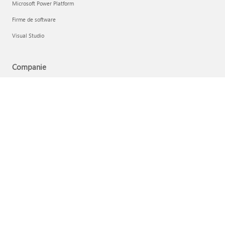
Microsoft Power Platform
Firme de software
Visual Studio
Companie
Cariere
Confidențialitatea în cadrul companiei Microsoft
Angajamentul Microsoft privind prevenirea corupției și mitei
Investitori
Română (România)
Opțiunile dumneavoastră de confidențialitate
Confidențialitatea pentru sănătatea consumatorilor
Contactați Microsoft
Confidențialitate
Condiţii de utilizare