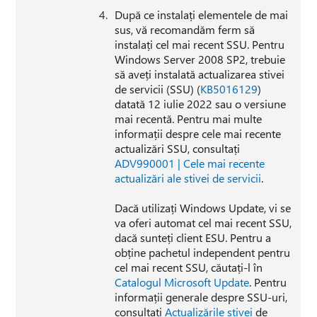
După ce instalați elementele de mai
sus, vă recomandăm ferm să
instalați cel mai recent SSU. Pentru
Windows Server 2008 SP2, trebuie
să aveți instalată actualizarea stivei
de servicii (SSU) (
KB5016129
)
datată 12 iulie 2022 sau o versiune
mai recentă. Pentru mai multe
informații despre cele mai recente
actualizări SSU, consultați
ADV990001 | Cele mai recente
actualizări ale stivei de servicii
.
Dacă utilizați Windows Update, vi se
va oferi automat cel mai recent SSU,
dacă sunteți client ESU. Pentru a
obține pachetul independent pentru
cel mai recent SSU, căutați-l în
Catalogul Microsoft Update
. Pentru
informații generale despre SSU-uri,
consultați
Actualizările stivei
de