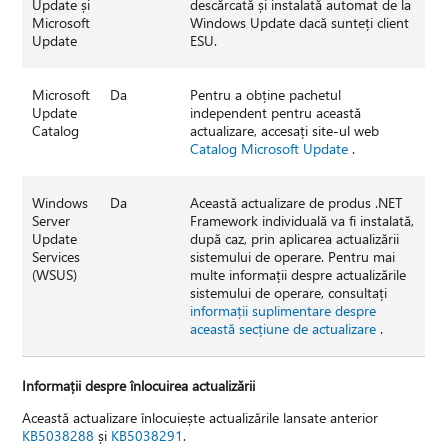
Update și
descărcată și instalată automat de la
Microsoft
Windows Update dacă sunteți client
Update
ESU.
Microsoft
Da
Pentru a obține pachetul
Update
independent pentru această
Catalog
actualizare, accesați site-ul web
Catalog Microsoft Update
.
Windows
Da
Această actualizare de produs .NET
Server
Framework individuală va fi instalată,
Update
după caz, prin aplicarea actualizării
Services
sistemului de operare. Pentru mai
(WSUS)
multe informații despre actualizările
sistemului de operare, consultați
informații suplimentare despre
această secțiune de actualizare
.
Informații despre înlocuirea actualizării
Această actualizare înlocuiește actualizările lansate anterior
KB5038288
și
KB5038291
.