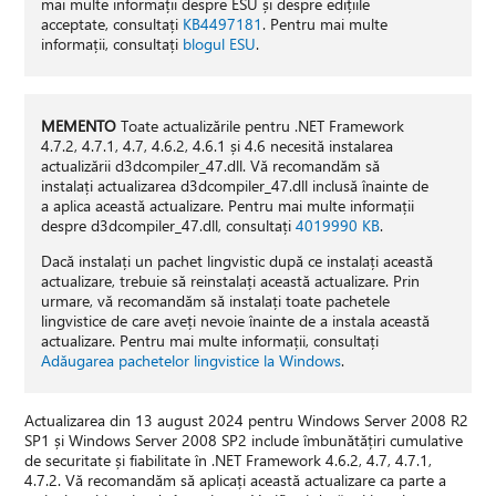
mai multe informații despre ESU și despre edițiile
acceptate, consultați
KB4497181
. Pentru mai multe
informații, consultați
blogul ESU
.
MEMENTO
Toate actualizările pentru .NET Framework
4.7.2, 4.7.1, 4.7, 4.6.2, 4.6.1 și 4.6 necesită instalarea
actualizării d3dcompiler_47.dll. Vă recomandăm să
instalați actualizarea d3dcompiler_47.dll inclusă înainte de
a aplica această actualizare. Pentru mai multe informații
despre d3dcompiler_47.dll, consultați
4019990 KB
.
Dacă instalați un pachet lingvistic după ce instalați această
actualizare, trebuie să reinstalați această actualizare. Prin
urmare, vă recomandăm să instalați toate pachetele
lingvistice de care aveți nevoie înainte de a instala această
actualizare. Pentru mai multe informații, consultați
Adăugarea pachetelor lingvistice la Windows
.
Actualizarea din 13 august 2024 pentru Windows Server 2008 R2
SP1 și Windows Server 2008 SP2 include îmbunătățiri cumulative
de securitate și fiabilitate în .NET Framework 4.6.2, 4.7, 4.7.1,
4.7.2. Vă recomandăm să aplicați această actualizare ca parte a