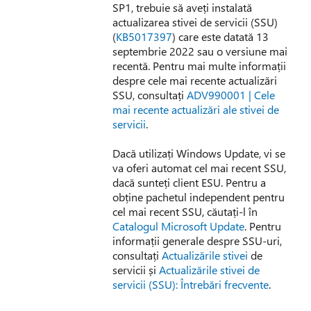
SP1, trebuie să aveți instalată
actualizarea stivei de servicii (SSU)
(
KB5017397
) care este datată 13
septembrie 2022 sau o versiune mai
recentă. Pentru mai multe informații
despre cele mai recente actualizări
SSU, consultați
ADV990001 | Cele
mai recente actualizări ale stivei de
servicii
.
Dacă utilizați Windows Update, vi se
va oferi automat cel mai recent SSU,
dacă sunteți client ESU. Pentru a
obține pachetul independent pentru
cel mai recent SSU, căutați-l în
Catalogul Microsoft Update
. Pentru
informații generale despre SSU-uri,
consultați
Actualizările stivei
de
servicii și
Actualizările stivei de
servicii (SSU): Întrebări frecvente
.