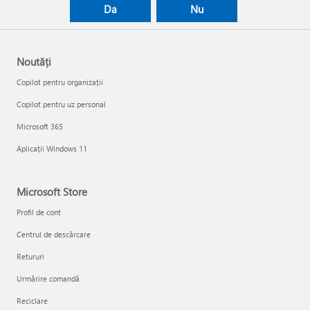
Da
Nu
Noutăți
Copilot pentru organizații
Copilot pentru uz personal
Microsoft 365
Aplicații Windows 11
Microsoft Store
Profil de cont
Centrul de descărcare
Retururi
Urmărire comandă
Reciclare