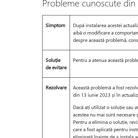
Probleme cunoscute din 
Simptom
După instalarea acestei actualiz
aibă o modificare a comportam
despre această problemă, cons
Soluție
Pentru a atenua această probl
de evitare
Rezolvare
Această problemă a fost rezolvat
din 13 iunie 2023 și în actuali
Dacă ați utilizat o soluție sau
acestea nu mai sunt necesare ș
Pentru a elimina o soluție, revi
care a fost aplicată pentru inst
eliminată înainte de a instala a