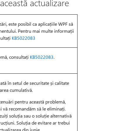
această actualizare
ări, este posibil ca aplicațiile WPF să
entului. Pentru mai multe informații
ultați
KB5022083
emă, consultați
KB5022083
.
ă în setul de securitate și calitate
zarea cumulativă.
 atenuări pentru această problemă,
i vă recomandăm să le eliminați.
zuiți soluția sau o soluție alternativă
rucțiuni. Soluția de evitare ar trebui
ctualizarea din iunie.