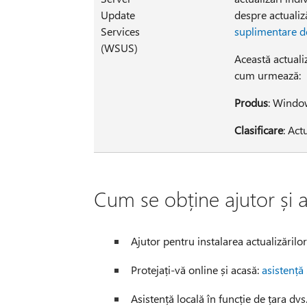
Update
despre actualiz
Services
suplimentare de
(WSUS)
Această actual
cum urmează:
Produs
: Windo
Clasificare
: Act
Cum se obține ajutor și a
Ajutor pentru instalarea actualizărilo
Protejați-vă online și acasă:
asistență
Asistență locală în funcție de țara dvs