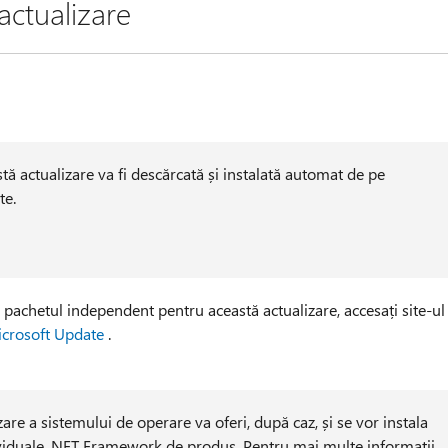
actualizare
tă actualizare va fi descărcată și instalată automat de pe
e.
 pachetul independent pentru această actualizare, accesați site-ul
icrosoft Update
.
are a sistemului de operare va oferi, după caz, și se vor instala
ividuale .NET Framework de produs. Pentru mai multe informații