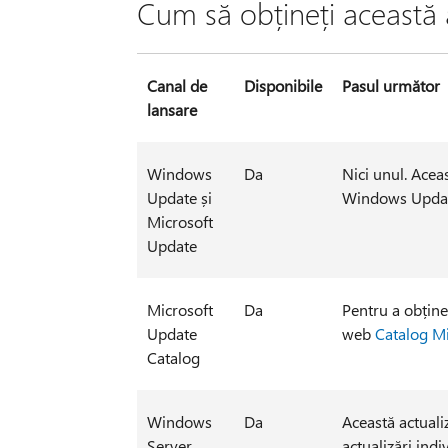
Cum să obțineți această 
Canal de
Disponibile
Pasul următor
lansare
Windows
Da
Nici unul. Aceas
Update și
Windows Updat
Microsoft
Update
Microsoft
Da
Pentru a obține
Update
web
Catalog M
Catalog
Windows
Da
Această actualiz
Server
actualizări ind