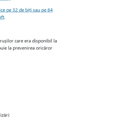
ice pe 32 de biți sau pe 64
ft
.
rușilor care era disponibil la
buie la prevenirea oricăror
zări: