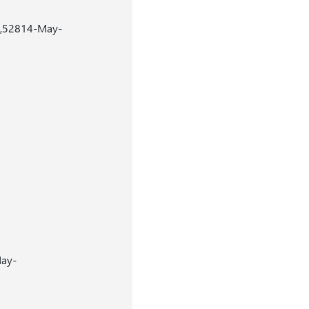
8,52814-May-
May-