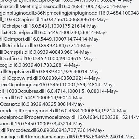
naxoc.dllMeetingjoinaxoc.dll16.0.4684.100078,52014-May-
joinpluginoc.dll.x86Npmeetingjoinpluginoc.dll16.0.4684.10004
ll_1033Ocapires.dll16.0.4756.100068,89614-May-
llOchelper.dll16.0.5431.1000175,21614-May-
ll.x64Ochelper.dll16.0.5449.1000240,56814-May-
dllOcimport.dll16.0.5449.1000714,74414-May-
dllOcintldate.dll6.0.8939.4084,67214-May-
llOcmsptls.dll6.0.8939.40843,96014-May-
llOcoffice.dll16.0.5452.1000490,09615-May-
cogl.dll6.0.8939.401,733,28814-May-
dllOcpptview.dll6.0.8939.401,929,40014-May-
.dllOcppvwintl.dll6.0.8939.40350,39214-May-
.exeOcpubmgr.exe16.0.5450.10001,559,24814- May-
dll_1033Ocpubres.dll16.0.4714.10001,510,08014-May-
crec.dll16.0.5449.1000619,96014-May-
lOcsaext.dll6.0.8939.40325,80814-May-
ymodel.dllPropertymodel.dll16.0.4684.1000894,19214-May-
odelprox.dllPropertymodelproxy.dll16.0.4684.1000338,15214-
som.dll16.0.5450.1000973,43214-May-
.dllRtmcodecs.dll6.0.8968.6943,727,73614-May-
manager.dllRtmmediamanager.dll6.0.8968.694655,24014-May-