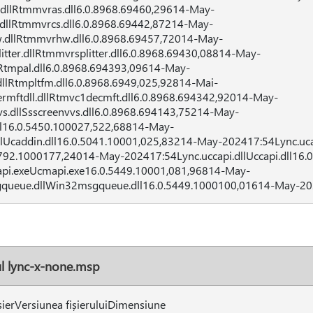
dllRtmmvras.dll6.0.8968.69460,29614-May-
dllRtmmvrcs.dll6.0.8968.69442,87214-May-
.dllRtmmvrhw.dll6.0.8968.69457,72014-May-
tter.dllRtmmvrsplitter.dll6.0.8968.69430,08814-May-
Rtmpal.dll6.0.8968.694393,09614-May-
llRtmpltfm.dll6.0.8968.6949,025,92814-Mai-
rmftdll.dllRtmvc1decmft.dll6.0.8968.694342,92014-May-
s.dllSsscreenvvs.dll6.0.8968.694143,75214-May-
ll16.0.5450.100027,522,68814-May-
lUcaddin.dll16.0.5041.10001,025,83214-May-202417:54Lync.uca
792.1000177,24014-May-202417:54Lync.uccapi.dllUccapi.dll16.
pi.exeUcmapi.exe16.0.5449.10001,081,96814-May-
queue.dllWin32msgqueue.dll16.0.5449.1000100,01614-May-20
rul lync-x-none.msp
ișierVersiunea fișieruluiDimensiune