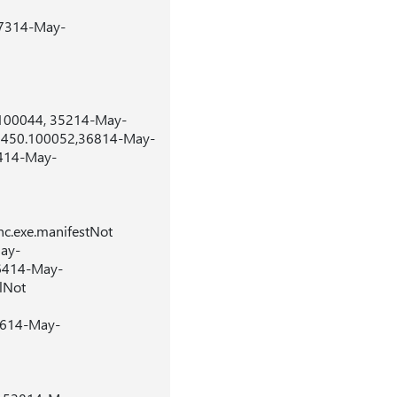
,87314-May-
.100044, 35214-May-
.5450.100052,36814-May-
6414-May-
c.exe.manifestNot
ay-
26414-May-
lNot
7614-May-