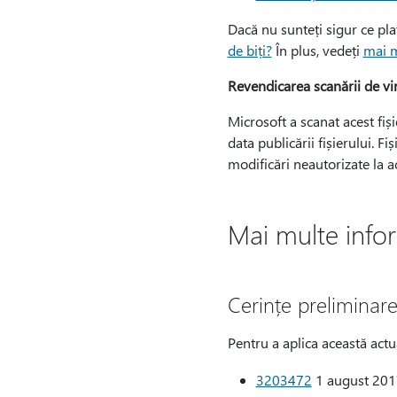
Dacă nu sunteți sigur ce plat
de biți?
În plus, vedeți
mai m
Revendicarea scanării de vi
Microsoft a scanat acest fiși
data publicării fișierului. F
modificări neautorizate la a
Mai multe infor
Cerințe preliminar
Pentru a aplica această actua
3203472
1 august 2017