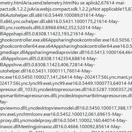
lemetry.htmlAria.send.telemetry.htmlNu se aplică2,67614-mai-
ct.sdk.1.2.2.jsAria.webjs.compact.sdk.1.2.2.jsNot applicable15
x86Autohelper.dll.x8616.0.5449.100089,01614-May-
ll.x86Lync.ochelper.dll.x8616.0.5431.1000175,21614-May-
dllLync.roottools.dll6.0.8968.6942,352,52014-May-
llAppshapi.dll5.0.8308.11423,193,21614-May-
ghookcontroller.exe.x86Appsharinghookcontroller.exe16.0.5056
ghookcontroller64.exe.x64Appsharinghookcontroller64.exe16.0
gmediapr.dllAppsharingmediaprovider.dll16.0.5413.1000164,4
dllAppshcom.dll5.0.8308.1142354,68814-May-
llAppshvw.dll5.0.8308.11423,406,72814-May-
Autohelper.dll16.0.5431.1000111,76014-May-
ync.exe16.0.5450.100027,141,26414-May-202417:56Lync.manLyn
02417:56Lync.lync99.exeLync99.exe16.0.5449.1000773,64014-M
opresour.dll_1033Lyncdesktopresources.dll16.0.5287.1000357,
opsmartbitmapresources.dllLyncdesktopsmartbitmapresources.dl
May-
opviewmo.dllLyncdesktopviewmodel.dll16.0.5450.100017,388,1
onv.exeLynchtmlconv.exe16.0.5452.100012,061,69615-May-
proxy.dllLyncmodelproxy.dll16.0.5041.10002,160,44014-May-
naxoc.dllMeetingjoinaxoc.dll16.0.4666.100092,85614-May-