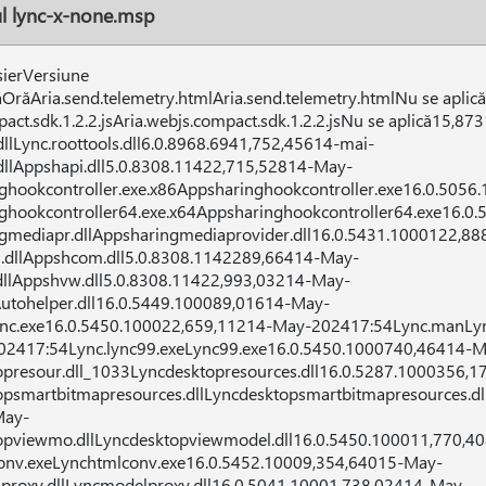
rul lync-x-none.msp
ișierVersiune
ăOrăAria.send.telemetry.htmlAria.send.telemetry.htmlNu se apli
ct.sdk.1.2.2.jsAria.webjs.compact.sdk.1.2.2.jsNu se aplică15,87
llLync.roottools.dll6.0.8968.6941,752,45614-mai-
llAppshapi.dll5.0.8308.11422,715,52814-May-
ghookcontroller.exe.x86Appsharinghookcontroller.exe16.0.5056
ghookcontroller64.exe.x64Appsharinghookcontroller64.exe16.0
gmediapr.dllAppsharingmediaprovider.dll16.0.5431.1000122,8
dllAppshcom.dll5.0.8308.1142289,66414-May-
llAppshvw.dll5.0.8308.11422,993,03214-May-
Autohelper.dll16.0.5449.100089,01614-May-
ync.exe16.0.5450.100022,659,11214-May-202417:54Lync.manLyn
02417:54Lync.lync99.exeLync99.exe16.0.5450.1000740,46414-M
opresour.dll_1033Lyncdesktopresources.dll16.0.5287.1000356,
opsmartbitmapresources.dllLyncdesktopsmartbitmapresources.dl
May-
opviewmo.dllLyncdesktopviewmodel.dll16.0.5450.100011,770,4
onv.exeLynchtmlconv.exe16.0.5452.10009,354,64015-May-
proxy.dllLyncmodelproxy.dll16.0.5041.10001,738,02414-May-