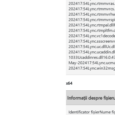
202417:54Lync.rtmmvras.
202417:54Lync.rtmmvrcs.
202417:54Lync.rtmmvrhw
202417:54Lync.rtmmvrspli
202417:54Lync.rtmpal.dll
202417:54Lync.rtmpltfm.d
202417:54Lync.vc1decode
202417:54Lync.ssscreenvv
202417:54Lync.uc.dllUc.d
202417:54Lync.ucaddin.dl
1033Ucaddinres.dll16.0.4
May-202417:54Lync.ucma
202417:54Lync.win32msg
x64
Informații despre fișie
Identificator fișierNume f