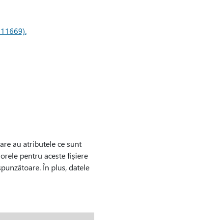
011669).
care au atributele ce sunt
 orele pentru aceste fișiere
punzătoare. În plus, datele