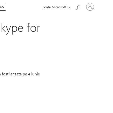
Conectați-
365
Toate Microsoft
vă
la
contul
dvs.
Skype for
fost lansată pe 4 iunie