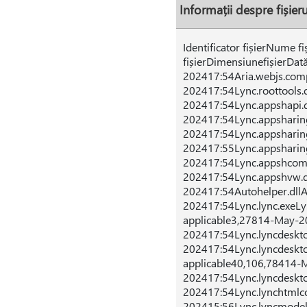
Informații despre fișie
Identificator fișierNume f
fișierDimensiunefișierDat
202417:54Aria.webjs.compa
202417:54Lync.roottools.d
202417:54Lync.appshapi.d
202417:54Lync.appsharin
202417:54Lync.appsharin
202417:55Lync.appsharin
202417:54Lync.appshcom.
202417:54Lync.appshvw.d
202417:54Autohelper.dll
202417:54Lync.lync.exeL
applicable3,27814-May-2
202417:54Lync.lyncdeskt
202417:54Lync.lyncdeskt
applicable40,106,78414-
202417:54Lync.lyncdeskt
202417:54Lync.lynchtmlc
202415:56Lync.lyncmodel