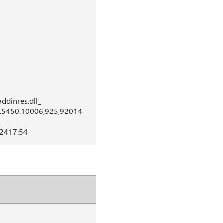
ddinres.dll_
0.5450.10006,925,92014-
2417:54