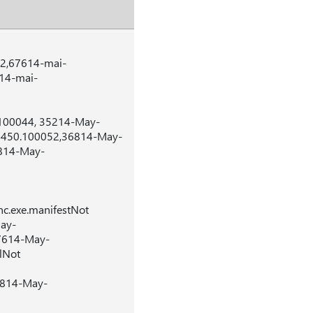
că2,67614-mai-
314-mai-
.100044, 35214-May-
.5450.100052,36814-May-
8814-May-
c.exe.manifestNot
ay-
17614-May-
lNot
0814-May-