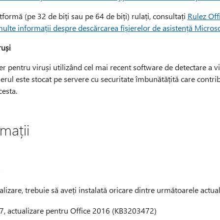
formă (pe 32 de biți sau pe 64 de biți) rulați, consultați
Rulez Off
ulte informații despre descărcarea fișierelor de asistență Microso
ruși
er pentru viruși utilizând cel mai recent software de detectare a vi
ișierul este stocat pe servere cu securitate îmbunătățită care contri
cesta.
mații
e
lizare, trebuie să aveți instalată oricare dintre următoarele actuali
, actualizare pentru Office 2016 (KB3203472)