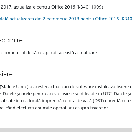
2017, actualizare pentru Office 2016 (KB4011099)
alată actualizarea din 2 octombrie 2018 pentru Office 2016 (KB4
epornire
i computerul după ce aplicați această actualizare.
șiere
tatele Unite) a acestei actualizări de software instalează fișiere 
. Datele și orele pentru aceste fișiere sunt listate în UTC. Datele și
 afișate în ora locală împreună cu ora de vară (DST) curentă cores
nci când efectuați anumite operațiuni asupra fișierelor.