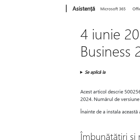
Microsoft
Asistență
Microsoft 365
Offi
4 iunie 20
Business 
Se aplică la
Acest articol descrie 50025
2024. Numărul de versiune a
Înainte de a instala această 
Îmbunătățiri și