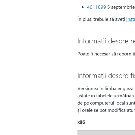
4011099
5 septembrie 
În plus, trebuie să aveți
inst
Informații despre r
Poate fi necesar să reporniț
Informații despre fi
Versiunea în limba engleză (S
listate în tabelele următoare
de pe computerul local sunt
și orele se pot modifica atu
x86