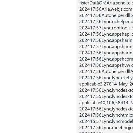
fișierDatăOrăAria.send.te
202417:56Aria.webjs.compa
202417:56Autohelper.dll.
202417:56Lync.ochelper.d
202417:57Lync.roottools.
202417:56Lync.appshapi.d
202417:56Lync.appsharin
202417:57Lync.appsharin
202417:56Lync.appsharin
202417:56Lync.appshcom.
202417:56Lync.appshvw.d
202417:56Autohelper.dll
202417:56Lync.lync.exeL
applicable3,27814-May-2
202417:56Lync.lyncdeskt
202417:55Lync.lyncdeskt
applicable40,106,58414-
202417:56Lync.lyncdeskt
202417:56Lync.lynchtmlc
202415:57Lync.lyncmodel
202417:56Lync.meetingjoi