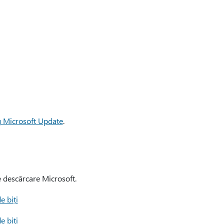
g Microsoft Update
.
e descărcare Microsoft.
e biți
e biți