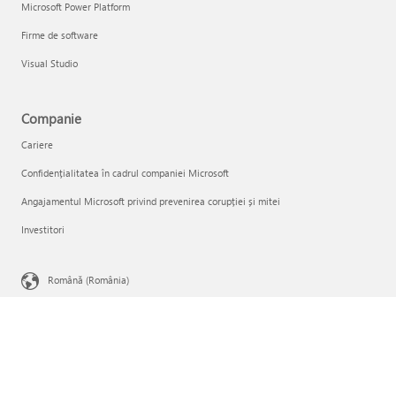
Microsoft Power Platform
Firme de software
Visual Studio
Companie
Cariere
Confidențialitatea în cadrul companiei Microsoft
Angajamentul Microsoft privind prevenirea corupției și mitei
Investitori
Română (România)
Opțiunile dumneavoastră de confidențialitate
Confidențialitatea pentru sănătatea consumatorilor
Contactați Microsoft
Confidențialitate
Condiţii de utilizare