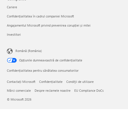
Cariere
Confidențialitatea în cadrul companiei Microsoft
Angajamentul Microsoft privind prevenirea corupției și mitei
Investitori
Română (România)
Opțiunile dumneavoastră de confidențialitate
Confidențialitatea pentru sănătatea consumatorilor
Contactați Microsoft
Confidențialitate
Condiţii de utilizare
Mărci comerciale
Despre reclamele noastre
EU Compliance DoCs
© Microsoft 2026