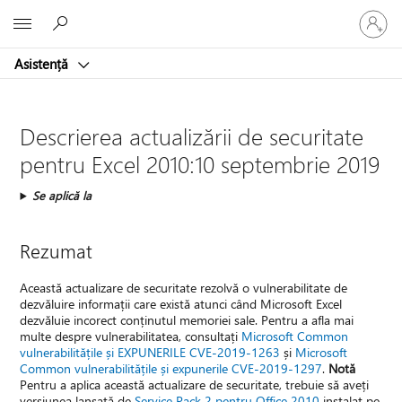
Conectaț
Microsoft
vă
la
Asistență
contul
dvs.
Descrierea actualizării de securitate
pentru Excel 2010:10 septembrie 2019
Se aplică la
Rezumat
Această actualizare de securitate rezolvă o vulnerabilitate de
dezvăluire informații care există atunci când Microsoft Excel
dezvăluie incorect conținutul memoriei sale. Pentru a afla mai
multe despre vulnerabilitatea, consultați
Microsoft Common
vulnerabilitățile și EXPUNERILE CVE-2019-1263
și
Microsoft
Common vulnerabilitățile și expunerile CVE-2019-1297
.
Notă
Pentru a aplica această actualizare de securitate, trebuie să aveți
versiunea lansată de
Service Pack 2 pentru Office 2010
instalat pe