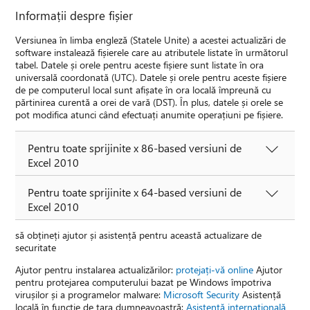
Informații despre fișier
Versiunea în limba engleză (Statele Unite) a acestei actualizări de
software instalează fișierele care au atributele listate în următorul
tabel. Datele și orele pentru aceste fișiere sunt listate în ora
universală coordonată (UTC). Datele și orele pentru aceste fișiere
de pe computerul local sunt afișate în ora locală împreună cu
părtinirea curentă a orei de vară (DST). În plus, datele și orele se
pot modifica atunci când efectuați anumite operațiuni pe fișiere.
Pentru toate sprijinite x 86-based versiuni de
Excel 2010
Pentru toate sprijinite x 64-based versiuni de
Excel 2010
să obțineți ajutor și asistență pentru această actualizare de
securitate
Ajutor pentru instalarea actualizărilor:
protejați-vă online
Ajutor
pentru protejarea computerului bazat pe Windows împotriva
virușilor și a programelor malware:
Microsoft Security
Asistență
locală în funcție de țara dumneavoastră:
Asistență internațională