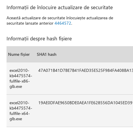
Informații de înlocuire actualizare de securitate
Această actualizare de securitate înlocuiește actualizarea de
securitate lansate anterior
4464572
.
Informații despre hash fișiere
Nume fișier
SHA1 hash
excel2010-
47A071B41D7BE7B41FAED35E525F984FA408BA1
kb4475574-
fullfile-x86-
glb.exe
excel2010-
19AE0DFAE9650BDE0AEA1FE628556DA1045ED39
kb4475574-
fullfile-x64-
glb.exe