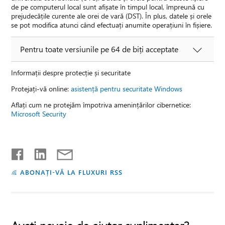
de pe computerul local sunt afișate în timpul local, împreună cu
prejudecățile curente ale orei de vară (DST). În plus, datele și orele
se pot modifica atunci când efectuați anumite operațiuni în fișiere.
Pentru toate versiunile pe 64 de biți acceptate
Informații despre protecție și securitate
Protejați-vă online:
asistență pentru securitate Windows
Aflați cum ne protejăm împotriva amenințărilor cibernetice:
Microsoft Security
ABONAȚI-VĂ LA FLUXURI RSS