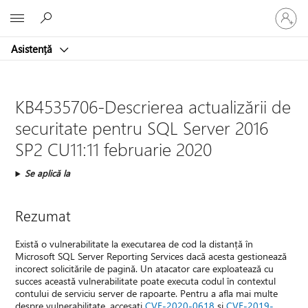
Conectaț
Microsoft
vă
la
Asistență
contul
dvs.
KB4535706-Descrierea actualizării de
securitate pentru SQL Server 2016
SP2 CU11:11 februarie 2020
Se aplică la
Rezumat
Există o vulnerabilitate la executarea de cod la distanță în
Microsoft SQL Server Reporting Services dacă acesta gestionează
incorect solicitările de pagină. Un atacator care exploatează cu
succes această vulnerabilitate poate executa codul în contextul
contului de serviciu server de rapoarte. Pentru a afla mai multe
despre vulnerabilitate, accesați
CVE-2020-0618
și
CVE-2019-