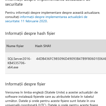
securitate
Pentru informații despre implementare despre această actualizare,
consultați
informații despre implementarea actualizării de
securitate: 11 februarie 2020
.
Informații despre hash fișier
Nume fișier
Hash SHA1
SQLServer2016-
44DB436FC985096D49093B47B9F80601E06A
KB4535706-
x64.exe
Informații despre fișier
Versiunea în limba engleză (Statele Unite) a acestei actualizări de
software instalează fișierele care au atributele listate în tabelul
următor. Datele și orele pentru aceste fișiere sunt listate în ora
universală coordonată (UTC). Datele și orele pentru aceste fișiere