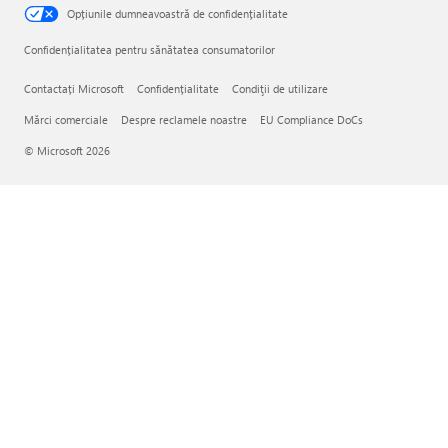
Opțiunile dumneavoastră de confidențialitate
Confidențialitatea pentru sănătatea consumatorilor
Contactați Microsoft
Confidențialitate
Condiţii de utilizare
Mărci comerciale
Despre reclamele noastre
EU Compliance DoCs
© Microsoft 2026