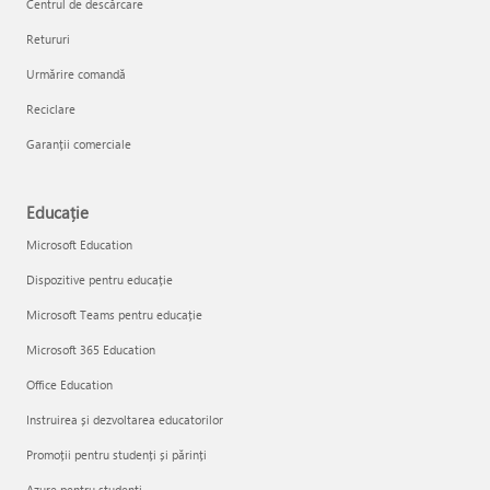
Centrul de descărcare
Retururi
Urmărire comandă
Reciclare
Garanții comerciale
Educație
Microsoft Education
Dispozitive pentru educație
Microsoft Teams pentru educație
Microsoft 365 Education
Office Education
Instruirea și dezvoltarea educatorilor
Promoții pentru studenți și părinți
Azure pentru studenți