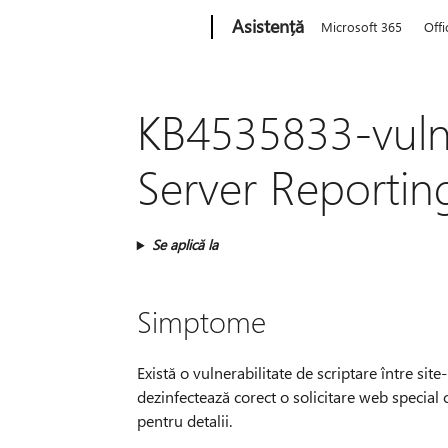
Microsoft
Asistență
Microsoft 365
Offi
KB4535833-vulne
Server Reportin
Se aplică la
Simptome
Există o vulnerabilitate de scriptare între s
dezinfectează corect o solicitare web special
pentru detalii.