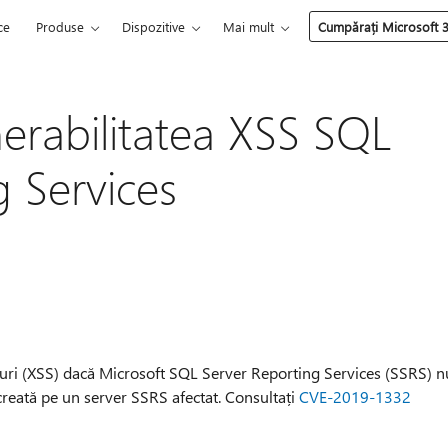
ce
Produse
Dispozitive
Mai mult
Cumpărați Microsoft 
rabilitatea XSS SQL
g Services
ite-uri (XSS) dacă Microsoft SQL Server Reporting Services (SSRS) n
 creată pe un server SSRS afectat. Consultați
CVE-2019-1332