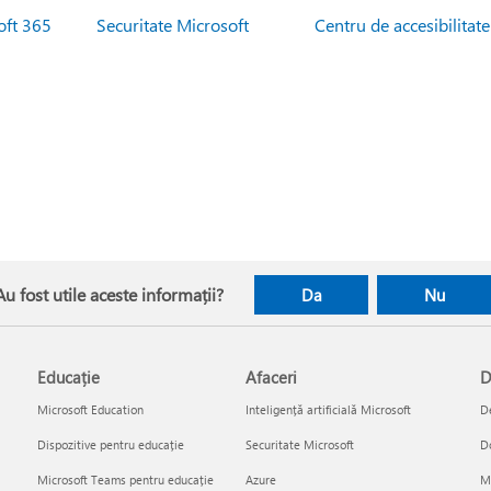
oft 365
Securitate Microsoft
Centru de accesibilitate
Au fost utile aceste informații?
Da
Nu
Educație
Afaceri
D
Microsoft Education
Inteligență artificială Microsoft
De
Dispozitive pentru educație
Securitate Microsoft
D
Microsoft Teams pentru educație
Azure
Mi