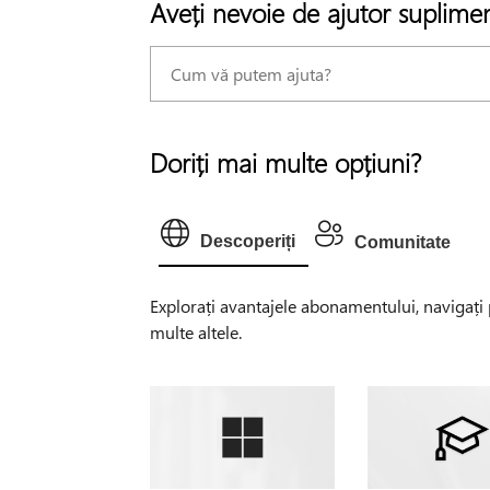
Aveți nevoie de ajutor suplime
Doriți mai multe opțiuni?
Descoperiți
Comunitate
Explorați avantajele abonamentului, navigați pr
multe altele.