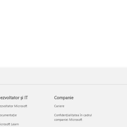
ezvoltator și IT
Companie
zvoltator Microsoft
Cariere
ocumentație
Confidențialitatea în cadrul
companiei Microsoft
crosoft Learn