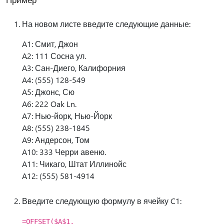
На новом листе введите следующие данные:
A1: Смит, Джон
A2: 111 Сосна ул.
A3: Сан-Диего, Калифорния
A4: (555) 128-549
A5: Джонс, Сю
A6: 222 Oak Ln.
A7: Нью-йорк, Нью-Йорк
A8: (555) 238-1845
A9: Андерсон, Том
A10: 333 Черри авеню.
A11: Чикаго, Штат Иллинойс
A12: (555) 581-4914
Введите следующую формулу в ячейку C1:
=OFFSET($A$1,