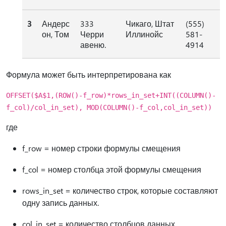
3
Андерс
333
Чикаго, Штат
(555)
он, Том
Черри
Иллинойс
581-
авеню.
4914
Формула может быть интерпретирована как
OFFSET($A$1,(ROW()-f_row)*rows_in_set+INT((COLUMN()-
f_col)/col_in_set), MOD(COLUMN()-f_col,col_in_set))
где
f_row = номер строки формулы смещения
f_col = номер столбца этой формулы смещения
rows_in_set = количество строк, которые составляют
одну запись данных.
col_in_set = количество столбцов данных