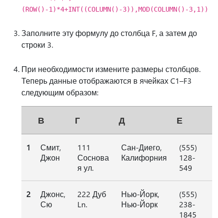
(ROW()-1)*4+INT((COLUMN()-3)),MOD(COLUMN()-3,1))
Заполните эту формулу до столбца F, а затем до
строки 3.
При необходимости измените размеры столбцов.
Теперь данные отображаются в ячейках C1–F3
следующим образом:
В
Г
Д
Е
1
Смит,
111
Сан-Диего,
(555)
Джон
Соснова
Калифорния
128-
я ул.
549
2
Джонс,
222 Дуб
Нью-Йорк,
(555)
Сю
Ln.
Нью-Йорк
238-
1845