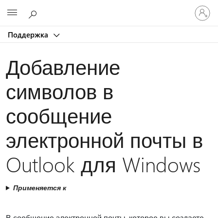
Войдит
Microsoft
в
учетну
Поддержка
запись
Добавление
символов в
сообщение
электронной почты в
Outlook для Windows
Применяется к
В сообщение электронной почты, которое вы создаете,