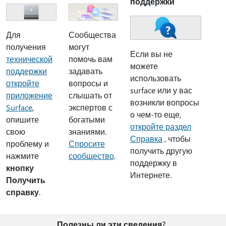
поддержки
Сообщества
Для
могут
получения
Если вы не
помочь вам
технической
можете
задавать
поддержки
использовать
вопросы и
откройте
surface или у вас
слышать от
приложение
возникли вопросы
экспертов с
Surface
,
о чем-то еще,
богатыми
опишите
откройте раздел
знаниями.
свою
Справка
, чтобы
Спросите
проблему и
получить другую
сообщество
.
нажмите
поддержку в
кнопку
Интернете.
Получить
справку
.
Полезны ли эти сведения?