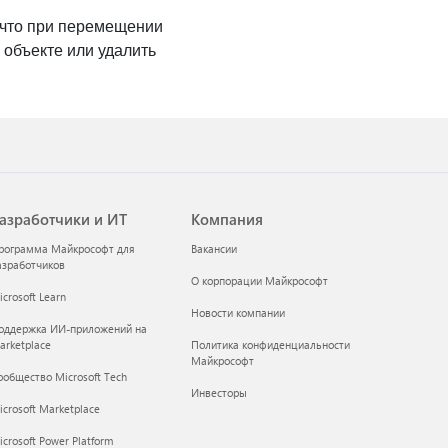
, что при перемещении
 объекте или удалить
азработчики и ИТ
Компания
рограмма Майкрософт для
Вакансии
азработчиков
О корпорации Майкрософт
crosoft Learn
Новости компании
оддержка ИИ-приложений на
arketplace
Политика конфиденциальности
Майкрософт
ообщество Microsoft Tech
Инвесторы
icrosoft Marketplace
crosoft Power Platform