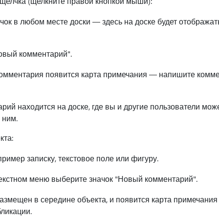
щелчка (щелкните правой кнопкой мыши):
ок в любом месте доски — здесь на доске будет отображат
овый комментарий".
омментария появится карта примечания — напишите комме
ий находится на доске, где вы и другие пользователи може
 ним.
кта:
ример записку, текстовое поле или фигуру.
екстном меню выберите значок "Новый комментарий".
азмещен в середине объекта, и появится карта примечания
бликации.