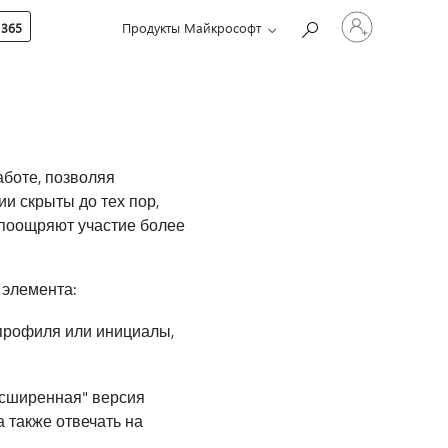
Войдите
 365
Продукты Майкрософт
в
учетную
запись
боте, позволяя
и скрыты до тех пор,
 поощряют участие более
 элемента:
 профиля или инициалы,
асширенная" версия
 также отвечать на