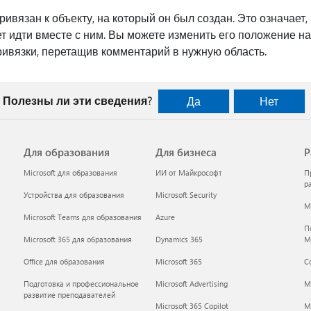
ивязан к объекту, на который он был создан. Это означает
ет идти вместе с ним. Вы можете изменить его положение на
ивязки, перетащив комментарий в нужную область.
Полезны ли эти сведения?
Да
Нет
Для образования
Для бизнеса
Р
Microsoft для образования
ИИ от Майкрософт
П
р
Устройства для образования
Microsoft Security
Mi
Microsoft Teams для образования
Azure
П
Microsoft 365 для образования
Dynamics 365
M
Office для образования
Microsoft 365
С
Подготовка и профессиональное
Microsoft Advertising
M
развитие преподавателей
Microsoft 365 Copilot
Mi