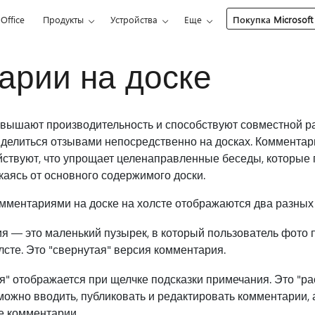
Office
Продукты
Устройства
Еще
Покупка Microsoft
арии на доске
вышают производительность и способствуют совместной ра
 делиться отзывами непосредственно на досках. Комментари
йствуют, что упрощает целенаправленные беседы, которые
каясь от основного содержимого доски.
мментариями на доске на холсте отображаются два разных
я — это маленький пузырек, в который пользователь фото
сте. Это "свернутая" версия комментария.
я" отображается при щелчке подсказки примечания. Это "р
можно вводить, публиковать и редактировать комментарии, а
е комментарии.