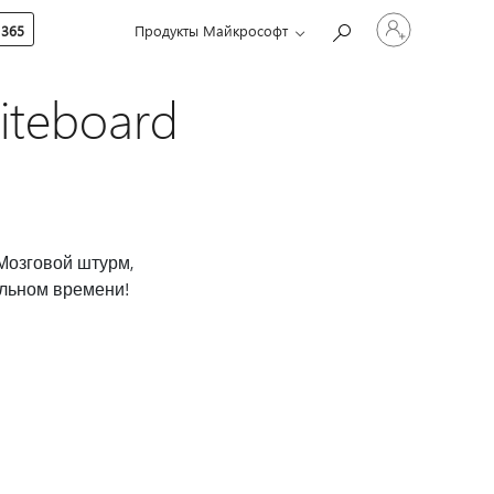
Войдите
 365
Продукты Майкрософт
в
учетную
запись
iteboard
Мозговой штурм,
альном времени!