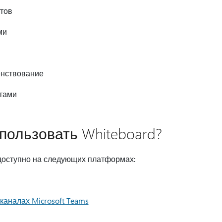
тов
ми
нствование
тами
пользовать Whiteboard?
доступно на следующих платформах:
 каналах Microsoft Teams
s