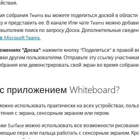
йствия.
емя собрания Teams вы можете поделиться доской в области
у и представить ее. В канале Или чате Teams можно добави
и выполнив поиск по
запросу Доска
. Дополнительные сведен
в Microsoft Teams.
ожениях "Доска"
: нажмите кнопку "Поделиться" в правой в
авки другим пользователям. Отправьте эту ссылку участник
обрания или демонстрировать свой экран во время собран
 с приложением Whiteboard?
ожно использовать практически на всех устройствах, поль
чтения с экрана, сенсорным экраном или пером.
ки Surface можно использовать все возможности рисования
помощью пера или пальца работать с сенсорным экраном. Кр