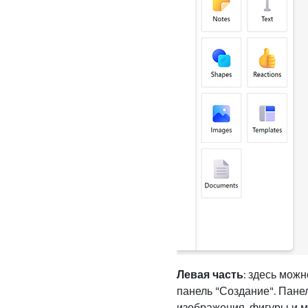
Левая часть
: здесь мож
панель "Создание". Пане
изображения, фигуры и м