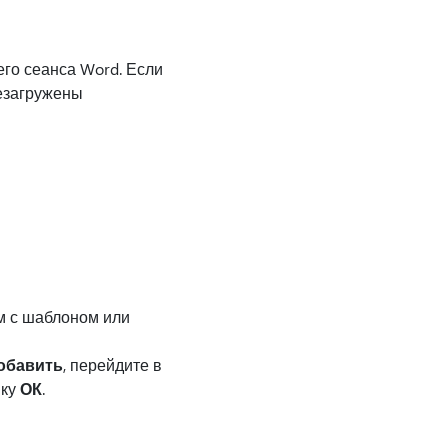
его сеанса Word. Если
резагружены
м с шаблоном или
обавить
, перейдите в
пку
ОК
.