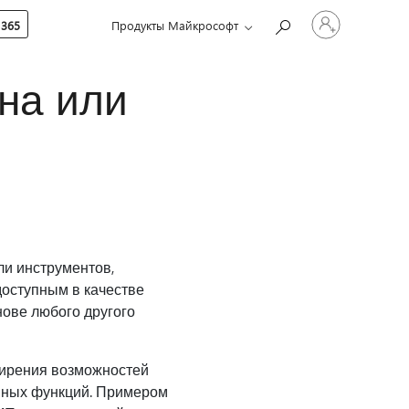
Войдите
 365
Продукты Майкрософт
в
учетную
запись
на или
ли инструментов,
доступным в качестве
нове любого другого
ширения возможностей
анных функций. Примером