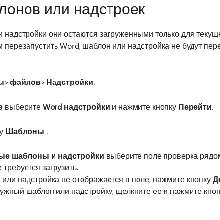
лонов или надстроек
и надстройки они остаются загруженными только для текущ
ем перезапустить Word, шаблон или надстройка не будут пе
ы
>
файлов
>
Надстройки
.
е
выберите
Word надстройки
и нажмите кнопку
Перейти
.
ку
Шаблоны
.
ые шаблоны и надстройки
выберите поле проверка рядо
 требуется загрузить.
или надстройка не отображается в поле, нажмите кнопку
Д
ужный шаблон или надстройку, щелкните ее и нажмите кно