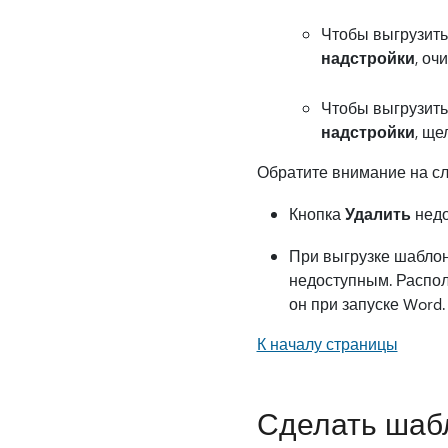
Чтобы выгрузить
надстройки
, оч
Чтобы выгрузить
надстройки
, ще
Обратите внимание на сл
Кнопка
Удалить
недо
При выгрузке шаблона
недоступным. Распол
он при запуске Word.
К началу страницы
Сделать шабл