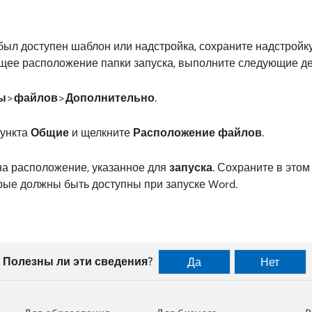
был доступен шаблон или надстройка, сохраните надстройк
кущее расположение папки запуска, выполните следующие де
ы
>
файлов
>
Дополнительно
.
пункта
Общие
и щелкните
Расположение файлов
.
а расположение, указанное для
запуска
. Сохраните в это
орые должны быть доступны при запуске Word.
Полезны ли эти сведения?
Да
Нет