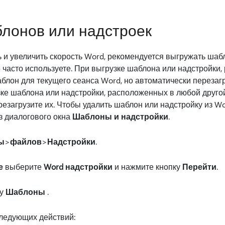
лонов или надстроек
 и увеличить скорость Word, рекомендуется выгружать ша
е часто используете. При выгрузке шаблона или надстройки
шаблон для текущего сеанса Word, но автоматически переза
зке шаблона или надстройки, расположенных в любой друго
ерезагрузите их. Чтобы удалить шаблон или надстройку из W
з диалогового окна
Шаблоны и надстройки
.
ы
>
файлов
>
Надстройки
.
е
выберите
Word надстройки
и нажмите кнопку
Перейти
.
ку
Шаблоны
.
ледующих действий: