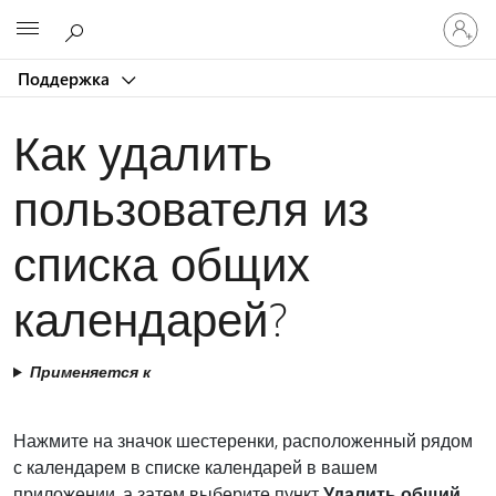
Войдит
Microsoft
в
учетну
Поддержка
запись
Как удалить
пользователя из
списка общих
календарей?
Применяется к
Нажмите на значок шестеренки, расположенный рядом
с календарем в списке календарей в вашем
приложении, а затем выберите пункт
Удалить общий