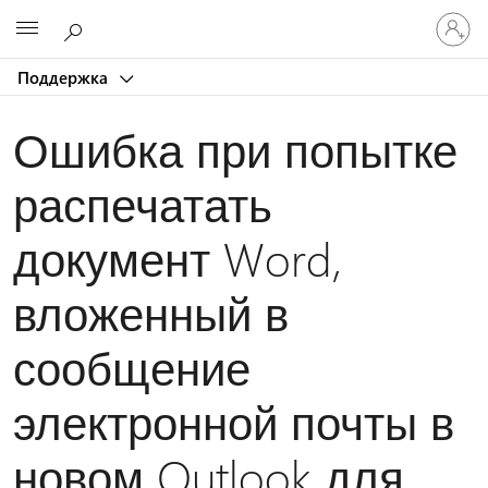
Войдит
Microsoft
в
учетну
Поддержка
запись
Ошибка при попытке
распечатать
документ Word,
вложенный в
сообщение
электронной почты в
новом Outlook для