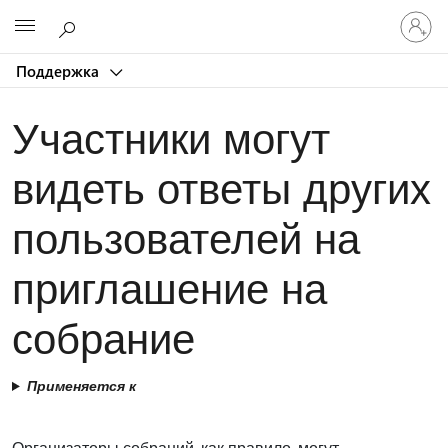
Войдит
Microsoft
в
учетну
Поддержка
запись
Участники могут
видеть ответы других
пользователей на
приглашение на
собрание
Применяется к
Организаторы собраний, как правило, могут