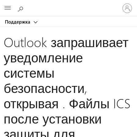
Войдит
Microsoft
в
учетну
Поддержка
запись
Outlook запрашивает
уведомление
системы
безопасности,
открывая . Файлы ICS
после установки
защиты для