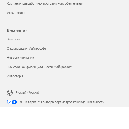
Компании-разработчики программного обеспечения
Visual Studio
Компания
Вакансии
О корпорации Майкрософт
Новости компании
Политика конфиденциальности Майкрософт
Инвесторы
Русский (Россия)
Ваши варианты выбора параметров конфиденциальности
Конфиденциальность медицинских сведений потребителей
Связаться с Майкрософт
Конфиденциальность
Условия использования