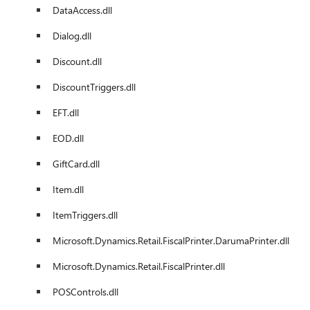
DataAccess.dll
Dialog.dll
Discount.dll
DiscountTriggers.dll
EFT.dll
EOD.dll
GiftCard.dll
Item.dll
ItemTriggers.dll
Microsoft.Dynamics.Retail.FiscalPrinter.DarumaPrinter.dll
Microsoft.Dynamics.Retail.FiscalPrinter.dll
POSControls.dll