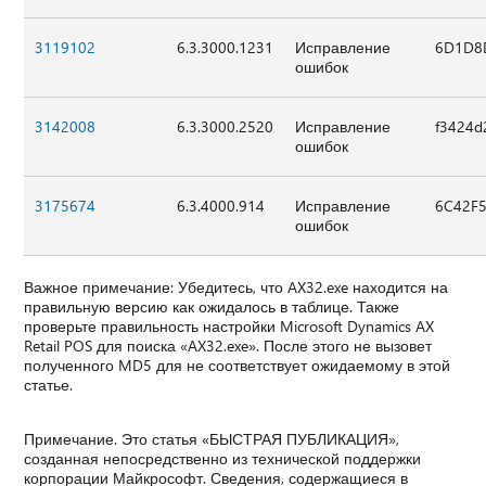
3119102
6.3.3000.1231
Исправление
6D1D8
ошибок
3142008
6.3.3000.2520
Исправление
f3424d
ошибок
3175674
6.3.4000.914
Исправление
6C42F
ошибок
Важное примечание: Убедитесь, что AX32.exe находится на
правильную версию как ожидалось в таблице. Также
проверьте правильность настройки Microsoft Dynamics AX
Retail POS для поиска «AX32.exe». После этого не вызовет
полученного MD5 для не соответствует ожидаемому в этой
статье.
Примечание. Это статья «БЫСТРАЯ ПУБЛИКАЦИЯ»,
созданная непосредственно из технической поддержки
корпорации Майкрософт. Сведения, содержащиеся в