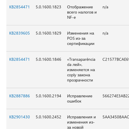
KB2854471
5.0.1600.1823
Отображение
n/a
всего налогов и
NF-e
KB2839605
5.0.1600.1829
Изменения на
n/a
POS из-за
сертификации
KB2854471
5.0.1600.1846
«Transaparência
C21577BCAE6
da лей»,
изменяется на
coply закона
прозрачности
KB2887886
5.0.1600.2194
Исправление
566274E3AB2
ошибок
KB2901430
5.0.1600.2452
Исправления и
5AA34508AAC
изменения из-
за новой