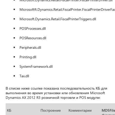
Microsoftft.Dynamics.Retail.FiscalPrinter.FiscalPrinterDriverFac
Microsoft.Dynamics.Retail.FiscalPrinterTriggers.dll
POSProcesses.dll
POSResources.dll
Peripherals.dll
Printing.dll
SystemFramework.dll
Tax.dll
В списке ниже ссылке показана последовательность КБ для
выполнения во время установки или обновления Microsoft
Dynamics AX 2012 R3 розничной торговли и POS модули:
КБ
Построение
Комментарии
MD5File
финанс