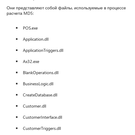
Они представляют собой файлы, используемые в процессе
расчета MD5:
POS.exe
Application.dll
ApplicationTriggers.dll
Ax32.exe
BlankOperations.dll
BusinessLogic.dll
CreateDatabase.dll
Customer.dll
CustomerInterface.dll
CustomerTriggers.dll