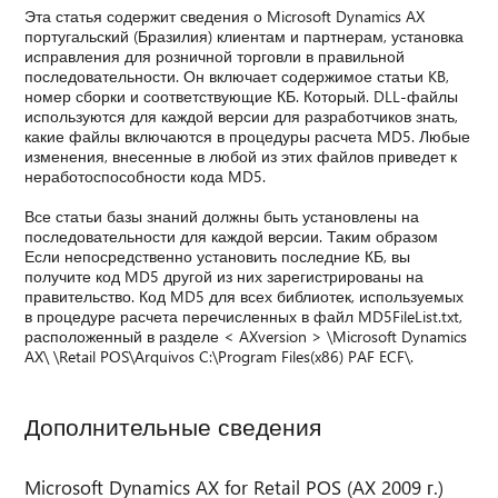
Эта статья содержит сведения о Microsoft Dynamics AX
португальский (Бразилия) клиентам и партнерам, установка
исправления для розничной торговли в правильной
последовательности. Он включает содержимое статьи KB,
номер сборки и соответствующие КБ. Который. DLL-файлы
используются для каждой версии для разработчиков знать,
какие файлы включаются в процедуры расчета MD5. Любые
изменения, внесенные в любой из этих файлов приведет к
неработоспособности кода MD5.
Все статьи базы знаний должны быть установлены на
последовательности для каждой версии. Таким образом
Если непосредственно установить последние КБ, вы
получите код MD5 другой из них зарегистрированы на
правительство. Код MD5 для всех библиотек, используемых
в процедуре расчета перечисленных в файл MD5FileList.txt,
расположенный в разделе < AXversion > \Microsoft Dynamics
AX\ \Retail POS\Arquivos C:\Program Files(x86) PAF ECF\.
Дополнительные сведения
Microsoft Dynamics AX for Retail POS (AX 2009 г.)