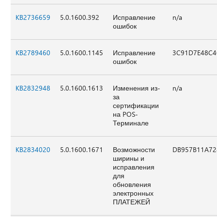
KB2736659
5.0.1600.392
Исправление
n/a
ошибок
KB2789460
5.0.1600.1145
Исправление
3C91D7E48C4
ошибок
KB2832948
5.0.1600.1613
Изменения из-
n/a
за
сертификации
на POS-
Терминале
KB2834020
5.0.1600.1671
Возможности
DB957B11A72
ширины и
исправления
для
обновления
электронных
ПЛАТЕЖЕЙ