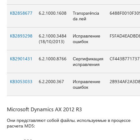
KB2858677
6.2.1000.1608
Transparência
6488F0010F30
da лей
KB2893298
6.2.1000.3484
Исправление
F5FAD4EADBD
(18/10/2013)
ошибок
KB2901431
6.2.1000.8766
Сертификация
CF443B771737
исправления
KB3053033
6.2.2000.367
Исправление
2B934AF2A3D8
ошибок
Microsoft Dynamics AX 2012 R3
Они представляют собой файлы, используемые в процессе
расчета MD5: