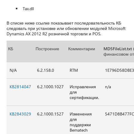
Tax.dll
В списке ниже ссылке показывает последовательность КБ
следовать при установке или обновлении модулей Microsoft
Dynamics AX 2012 R2 розничной торговли и POS.
КБ
Построение
Комментарии
MD5FileList.tx
финансовом от
N/A
6.2.158.0
RTM
1E796D58DBE
KB2814047
6.2.1000.1027
Исправления
n/a
для
сертификации.
KB2843029
6.2.1000.1527
Изменения
5471D8B477F
для
поддержки
Bematech