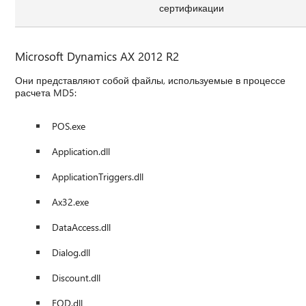
сертификации
Microsoft Dynamics AX 2012 R2
Они представляют собой файлы, используемые в процессе
расчета MD5:
POS.exe
Application.dll
ApplicationTriggers.dll
Ax32.exe
DataAccess.dll
Dialog.dll
Discount.dll
EOD.dll