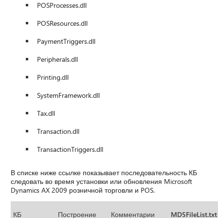
POSProcesses.dll
POSResources.dll
PaymentTriggers.dll
Peripherals.dll
Printing.dll
SystemFramework.dll
Tax.dll
Transaction.dll
TransactionTriggers.dll
В списке ниже ссылке показывает последовательность КБ
следовать во время установки или обновления Microsoft
Dynamics AX 2009 розничной торговли и POS.
КБ
Построение
Комментарии
MD5FileList.tx